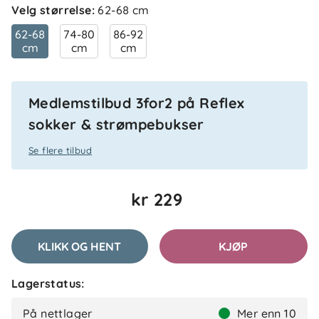
Velg størrelse
:
62-68 cm
62-68
74-80
86-92
cm
cm
cm
Medlemstilbud 3for2 på Reflex
sokker & strømpebukser
Se flere tilbud
kr 229
KLIKK OG HENT
KJØP
Lagerstatus:
På nettlager
Mer enn 10