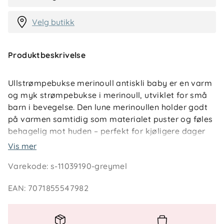
Velg butikk
Produktbeskrivelse
Ullstrømpebukse merinoull antiskli baby er en varm
og myk strømpebukse i merinoull, utviklet for små
barn i bevegelse. Den lune merinoullen holder godt
på varmen samtidig som materialet puster og føles
behagelig mot huden – perfekt for kjøligere dager
både inne og ute.
Vis mer
Varekode
:
s-11039190-greymel
Antiskli på både knær og føtter gir ekstra støtte når
babyen krabber, reiser seg og utforsker verden i sitt
EAN
:
7071855547982
eget tempo. Ullstrømpebukse merinoull antiskli
baby sitter godt uten å hindre bevegelse og gir god
elastisitet, slik at barnet kan bevege seg trygt og