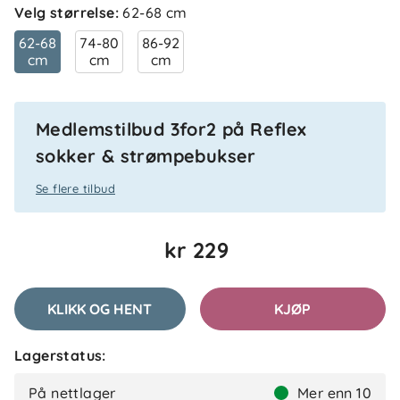
Velg størrelse
:
62-68 cm
62-68
74-80
86-92
cm
cm
cm
Medlemstilbud 3for2 på Reflex
sokker & strømpebukser
Se flere tilbud
kr 229
KLIKK OG HENT
KJØP
Lagerstatus:
På nettlager
Mer enn 10