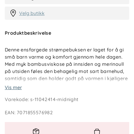
Velg butikk
Produktbeskrivelse
Denne ensfargede strømpebuksen er laget for å gi
små barn varme og komfort gjennom hele dagen.
Med myk bambusviskose på innsiden og merinoull
på utsiden føles den behagelig mot sart barnehud,
samtidig som den holder godt på varmen i kjøligere
omgivelser. En fin base i garderoben for både lek,
Vis mer
barnehage og rolige stunder.
Varekode
:
s-11042414-midnight
Strømpebuksen er utviklet med tanke på
EAN
:
7071855576982
bevegelighet og hverdagsbruk, og sitter godt uten å
stramme. Den lune kvaliteten gjør den til et trygt
valg for foreldre som ønsker et plagg som både