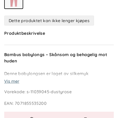
Dette produktet kan ikke lenger kjøpes
Produktbeskrivelse
Bambus babylongs – Skånsom og behagelig mot
huden
Denne babylongsen er laget av silkemyk
bambusviskose som føles ekstra behagelig mot
Vis mer
huden og passer perfekt for barn med sensitiv hud
Varekode
:
s-11039045-dustyrose
eller allergi. Materialet transporterer bort fuktighet
og gir en sval og komfortabel opplevelse hele
EAN
:
7071855535200
dagen.