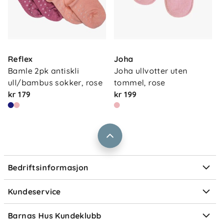
vask for lengre levetid
Om oss
Kontakt oss
Reflex
Joha
Våre butikker
Frakt og levering
Bamle 2pk antiskli 
Joha ullvotter uten 
Vårt samfunnsansvar
ull/bambus sokker, rose
tommel, rose
Retur og reklamasjon
kr 179
kr 199
Jobbe i Barnas Hus
Salgsbetingelser
Barnas Hus bedrift
Prismatch
Kontaktpersoner
Informasjonskapsler
Personvern
Ofte stilte spørsmål
Bedriftsinformasjon
Størrelsesguider
Elektronisk avfall
Kundeservice
Om Klarna
Medlemsfordeler
Barnas Hus Kundeklubb
Medlemsvilkår