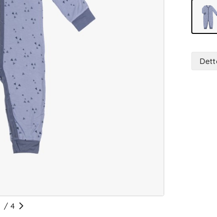
Dett
/
4