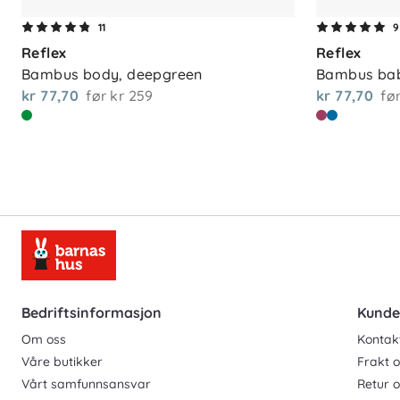
Materiale
11
9
Reflex
Reflex
95 % viskose av bambus
Bambus body, deepgreen
Bambus bab
5 % elastan
kr 77,70
før
kr 259
kr 77,70
fø
Vedlikehold
Maskinvask 30 °C. For å ta best mulig v
det å redusere antall vask. Fjern flekker
å forlenge levetiden og redusere miljøpå
Bedriftsinformasjon
Kunde
Om oss
Kontak
Våre butikker
Frakt o
Vårt samfunnsansvar
Retur 