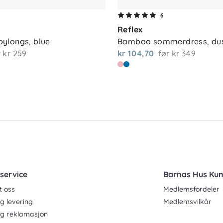
6
Reflex
ylongs, blue
Bamboo sommerdress, dus
r
kr 259
kr 104,70
før
kr 349
are på både plagget og miljøet anbefales
 med en klut og luft plagget ved behov for
virkning.
service
Barnas Hus Ku
t oss
Medlemsfordeler
g levering
Medlemsvilkår
og reklamasjon