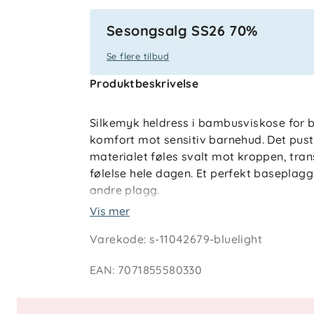
Sesongsalg SS26 70%
Se flere tilbud
Produktbeskrivelse
Silkemyk heldress i bambusviskose for b
komfort mot sensitiv barnehud. Det pus
materialet føles svalt mot kroppen, tran
følelse hele dagen. Et perfekt baseplagg
andre plagg.
Vis mer
Heldressen er ekstra myk og skånsom mo
Varekode
:
s-11042679-bluelight
barn med allergi eller hudirritasjoner. P
ben gjør bleieskift og av- og påkledning
EAN
:
7071855580330
fukttransporten bidrar til å holde barn
– både hjemme og på farten.