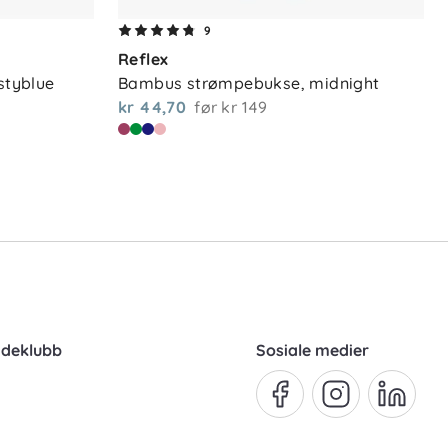
9
Reflex
tyblue
Bambus strømpebukse, midnight
kr 44,70
før
kr 149
ndeklubb
Sosiale medier