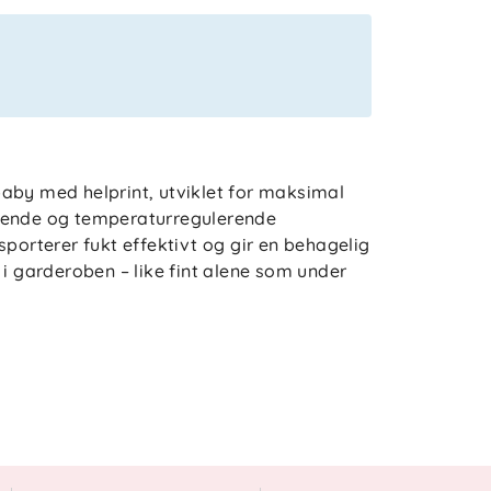
aby med helprint, utviklet for maksimal
tende og temperaturregulerende
sporterer fukt effektivt og gir en behagelig
 i garderoben – like fint alene som under
t huden, og egner seg spesielt godt for
raktisk knappeåpning i front og ned i begge
 enkel og komfortabel. Den effektive
et tørt og komfortabelt gjennom hele dagen