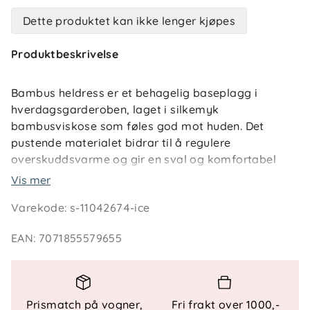
Dette produktet kan ikke lenger kjøpes
Produktbeskrivelse
Bambus heldress er et behagelig baseplagg i
hverdagsgarderoben, laget i silkemyk
bambusviskose som føles god mot huden. Det
pustende materialet bidrar til å regulere
overskuddsvarme og gir en sval og komfortabel
følelse gjennom hele dagen. Det helprintede
Vis mer
designet gir plagget et rolig og gjennomført uttrykk,
Varekode
:
s-11042674-ice
og gjør heldressen like fin alene som under andre
plagg.
EAN
:
7071855579655
Den ekstra myke kvaliteten gjør heldressen godt
egnet for sart barnehud, også for barn med allergi
eller tendens til hudirritasjoner. Materialet
Prismatch på vogner,
Fri frakt over 1000,-
transporterer fukt effektivt og bidrar til at barnet