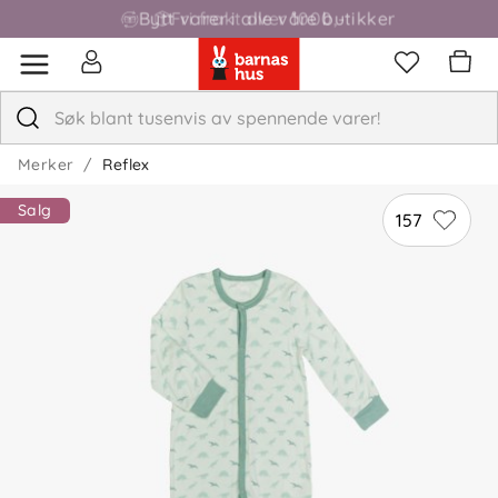
Bytt varer i alle våre butikker
Fri frakt over 1000,-
Merker
Reflex
Salg
157