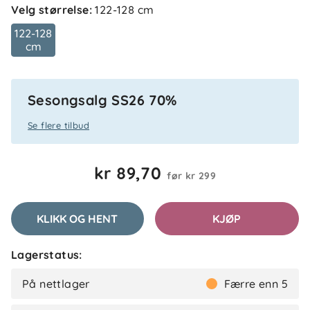
Velg størrelse
:
122-128 cm
Supermyk, fin farge, bra størelse
122-128
cm
Raidalmis G
Bekreftet kjøper
RG
Sesongsalg SS26 70%
2 dager siden
Se flere tilbud
kr 89,70
før
kr 299
B86
Bekreftet kjøper
B
2 måneder siden
KLIKK OG HENT
KJØP
Lagerstatus:
Merete B
Bekreftet kjøper
MB
På nettlager
Færre enn 5
2 måneder siden