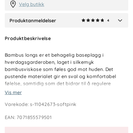
Velg butikk
Produktanmeldelser
4
Verified by Trustvoice
Produktbeskrivelse
Bambus longs er et behagelig baseplagg i
hverdagsgarderoben, laget i silkemyk
bambusviskose som føles god mot huden. Det
pustende materialet gir en sval og komfortabel
følelse, samtidig som det bidrar til å regulere
overskuddsvarme gjennom dagen. En longs som
Vis mer
fungerer like fint alene som innerste lag under andre
Varekode
:
s-11042673-softpink
plagg.
EAN
:
7071855579501
Den ekstra myke kvaliteten gjør longsen godt egnet
for sart barnehud, også for barn med allergi eller