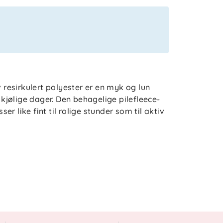
v resirkulert polyester er en myk og lun
jølige dager. Den behagelige pilefleece-
r like fint til rolige stunder som til aktiv
gerer godt alene i overgangsperioder eller
aturen synker. Gjennomtenkte detaljer og
 bevege seg, samtidig som jakken oppleves
og slitesterkt valg som tåler en aktiv