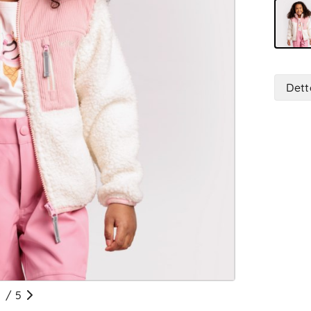
Dett
/
5