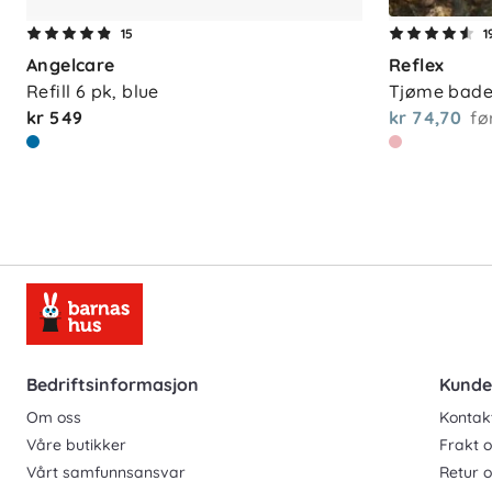
Vedlikehold
15
1
Angelcare
Reflex
Maskinvask 30 °C, skånsomt program. Fo
Refill 6 pk, blue
Tjøme bade
anbefales det å vaske så sjelden som mul
kr 549
kr 74,70
fø
og heng jakken til lufting ved behov – de
og skåner miljøet for unødvendige utslip
Bedriftsinformasjon
Kunde
Om oss
Kontak
Våre butikker
Frakt o
Vårt samfunnsansvar
Retur 