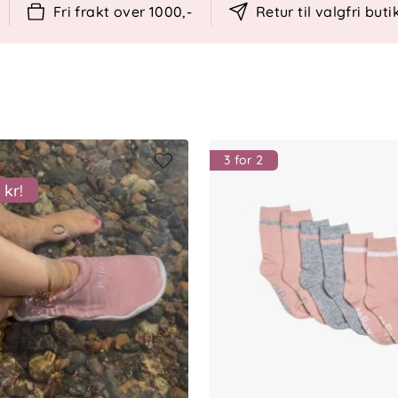
Fri frakt over 1000,-
Retur til valgfri buti
 kvalitet
kledning
den
3 for 2
 kr!
et
sfrihet