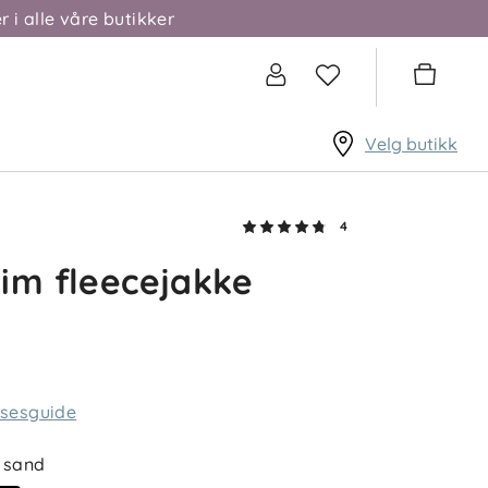
r i alle våre butikker
Velg butikk
4
im fleecejakke
lsesguide
sand