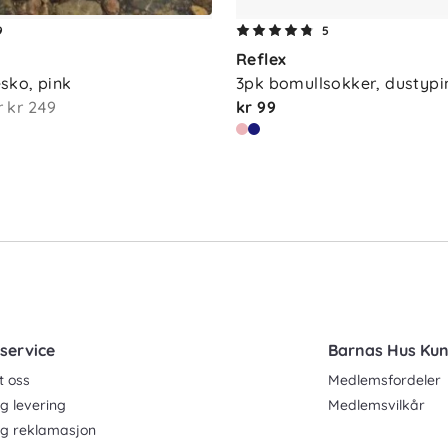
9
5
Reflex
r å ta vare på både plagget og miljøet
sko, pink
3pk bomullsokker, dustypi
ig. Tørk gjerne bort flekker med en klut
r
kr 249
kr 99
t forlenger levetiden, reduserer energibruk
p.
service
Barnas Hus Ku
t oss
Medlemsfordeler
g levering
Medlemsvilkår
og reklamasjon