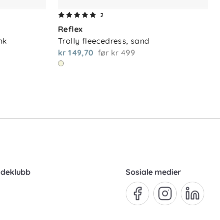
2
Reflex
nk
Trolly fleecedress, sand
kr 149,70
før
kr 499
ndeklubb
Sosiale medier