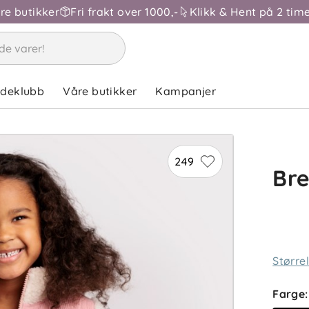
åre butikker
Fri frakt over 1000,-
Klikk & Hent på 2 time
ndeklubb
Våre butikker
Kampanjer
249
Bre
Større
Farge
: