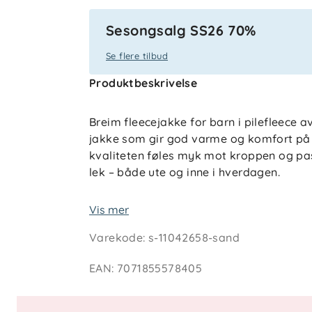
Sesongsalg SS26 70%
Se flere tilbud
Produktbeskrivelse
Breim fleecejakke for barn i pilefleece a
jakke som gir god varme og komfort på k
kvaliteten føles myk mot kroppen og passe
lek – både ute og inne i hverdagen.
Fleecejakken er lett og fleksibel, og fun
Vis mer
som et isolerende mellomlag når temper
Varekode
:
s-11042658-sand
en god passform gir barnet frihet til å
trygg og komfortabel i bruk. Et praktisk 
EAN
:
7071855578405
barnehverdag.