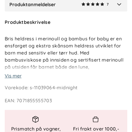
Produktanmeldelser
7
Verified by Trustvoice
Produktbeskrivelse
Bris heldress i merinoull og bambus for baby er en
ensfarget og ekstra skånsom heldress utviklet for
barn med sensitiv eller tørr hud. Med
bambusviskose på innsiden og sertifisert merinoull
på utsiden får barnet både den lune,
temperaturregulerende beskyttelsen fra ull og en
Vis mer
silkemyk og behagelig overflate mot huden – helt
Varekode
:
s-11039064-midnight
uten irritasjon.
EAN
:
7071855555703
Den gjennomtenkte materialkombinasjonen gjør
heldressen ideell som innerste lag hele året, enten
alene eller som del av lag-på-lag-påkledning.
Plagget transporterer effektivt bort fukt og tørker
Prismatch på vogner,
Fri frakt over 1000,-
raskt, slik at barnet holder seg tørt og komfortabelt