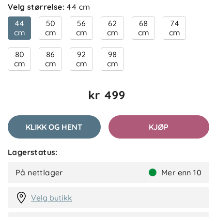
Velg størrelse
:
44 cm
44
50
56
62
68
74
cm
cm
cm
cm
cm
cm
Mari
Bekreftet kjøper
M
2 måneder siden
80
86
92
98
cm
cm
cm
cm
kr 499
Anne-Berit
Bekreftet kjøper
A
2 måneder siden
KLIKK OG HENT
KJØP
Lagerstatus:
Bayan H
Bekreftet kjøper
BH
På nettlager
Mer enn 10
2 måneder siden
Velg butikk