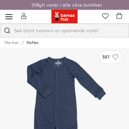
Bytt varer i alle våre butikker
Fri frakt over 1000,-
Merker
Reflex
5.0
5
4
3
397
2
basert på 7 anmeldelser
1
Sorter etter
Filtrer etter
Anmeldelser (7)
Ida
Bekreftet kjøper
I
2 uker siden