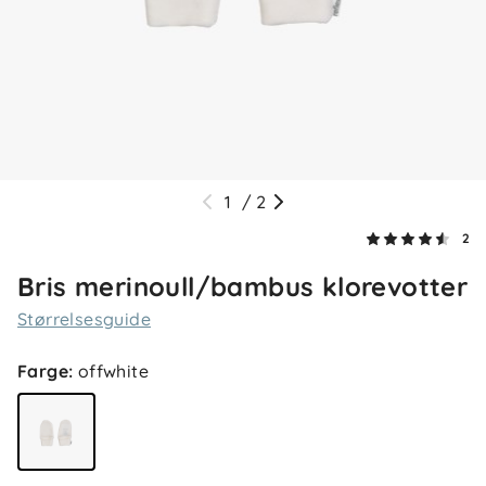
1
/
2
2
Bris merinoull/bambus klorevotter
Størrelsesguide
Farge
:
offwhite
4.5
5
4
3
2
basert på 2 anmeldelser
1