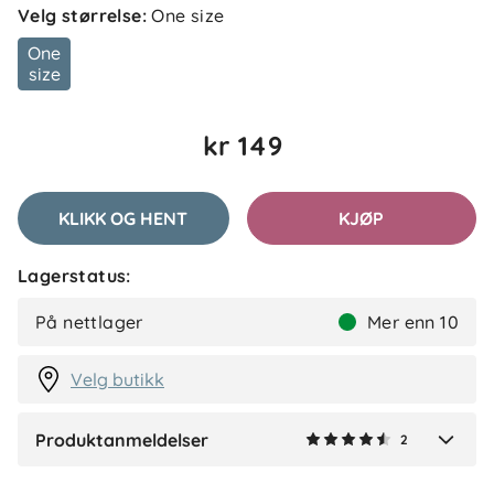
Velg størrelse
:
One size
Sorter etter
Filtrer etter
One
size
Anmeldelser (2)
kr 149
Therese
Bekreftet kjøper
T
2 måneder siden
KLIKK OG HENT
KJØP
Lagerstatus:
Andrine B
Bekreftet kjøper
AB
På nettlager
Mer enn 10
2 måneder siden
Velg butikk
Produktanmeldelser
2
Verified by Trustvoice