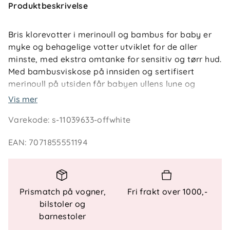
Produktbeskrivelse
Bris klorevotter i merinoull og bambus for baby er
myke og behagelige votter utviklet for de aller
minste, med ekstra omtanke for sensitiv og tørr hud.
Med bambusviskose på innsiden og sertifisert
merinoull på utsiden får babyen ullens lune og
temperaturregulerende egenskaper, samtidig som
Vis mer
huden beskyttes av et silkemykt og skånsomt lag.
Varekode
:
s-11039633-offwhite
Vottene er fine å bruke både dag og natt, og bidrar
EAN
:
7071855551194
til å holde små hender varme og beskyttet mot
kulde og kloring. Alle detaljer som vender inn mot
huden er laget av bambusviskose, noe som
reduserer risikoen for irritasjon og gjør vottene
Prismatch på vogner,
Fri frakt over 1000,-
trygge i bruk helt fra nyfødtstadiet. Materialet
bilstoler og
transporterer effektivt bort fukt og tørker raskt, slik
barnestoler
at komforten opprettholdes gjennom hele dagen.