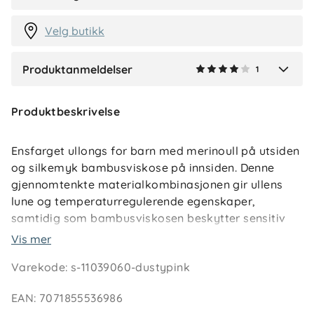
1 måned siden
Velg butikk
Produktanmeldelser
1
Verified by Trustvoice
Produktbeskrivelse
Ensfarget ullongs for barn med merinoull på utsiden
og silkemyk bambusviskose på innsiden. Denne
gjennomtenkte materialkombinasjonen gir ullens
lune og temperaturregulerende egenskaper,
samtidig som bambusviskosen beskytter sensitiv
og tørr hud mot irritasjon. Et ideelt innerplagg for
Vis mer
barnehage, skole og fritid – hele året.
Varekode
:
s-11039060-dustypink
Longsen er spesielt utviklet for barn med sart hud,
EAN
:
7071855536986
og alle detaljer som vender inn mot kroppen er