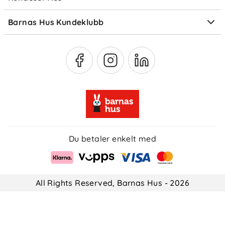
Om Klarna
Medlemsfordeler
Barnas Hus Kundeklubb
Medlemsvilkår
Du betaler enkelt med
All Rights Reserved, Barnas Hus - 2026