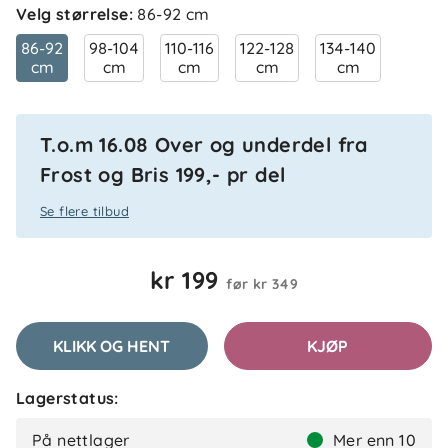
Velg størrelse
:
86-92 cm
86-92
98-104
110-116
122-128
134-140
cm
cm
cm
cm
cm
T.o.m 16.08 Over og underdel fra
Frost og Bris 199,- pr del
4.0
5
4
Se flere tilbud
3
2
basert på 1 anmeldelse
1
kr 199
før
kr 349
Filtrer etter
KLIKK OG HENT
KJØP
Anmeldelser (1)
Lagerstatus:
Naya
Bekreftet kjøper
N
På nettlager
Mer enn 10