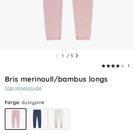
1
/
5
1
Bris merinoull/bambus longs
Størrelsesguide
Farge
:
dustypink