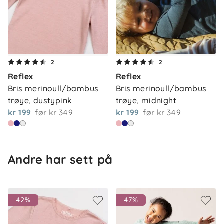
Velegnet for barn med sart hud
Mulesingfri og sertifisert merinoull
FSC-sertifisert bambus
OEKO-TEX® Standard 100, klasse 1
Størrelser: 86–92 cm (1,5–2 år) – 134–140 cm (9–
10 år)
2
2
Reflex
Reflex
Bris merinoull/bambus 
Bris merinoull/bambus 
Sertifiseringer
trøye, dustypink
trøye, midnight
kr 199
før
kr 349
kr 199
før
kr 349
Mulesingfri og tredjepartssertifisert merinoull
FSC-sertifisert bambus
OEKO-TEX® Standard 100, klasse 1
Andre har sett på
Materiale
50 % merinoull
42%
47%
45 % bambusviskose
5 % polyamid