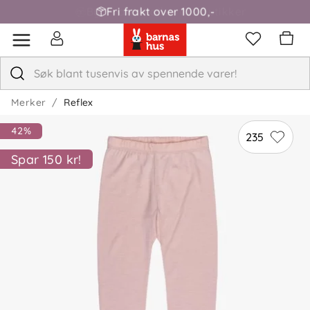
Fri frakt over 1000,-
Merker
Reflex
42%
235
Spar 150 kr!