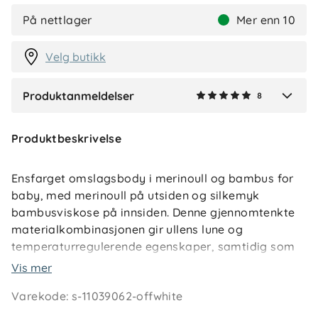
Bayan H
Bekreftet kjøper
BH
På nettlager
Mer enn 10
2 måneder siden
Velg butikk
Produktanmeldelser
8
Verified by Trustvoice
Produktbeskrivelse
Ensfarget omslagsbody i merinoull og bambus for
baby, med merinoull på utsiden og silkemyk
bambusviskose på innsiden. Denne gjennomtenkte
materialkombinasjonen gir ullens lune og
temperaturregulerende egenskaper, samtidig som
bambusviskosen beskytter sensitiv og tørr hud mot
Vis mer
irritasjon. Et ideelt innerplagg for de aller minste –
Varekode
:
s-11039062-offwhite
perfekt fra prematur og gjennom det første
leveåret.