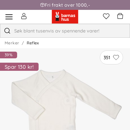
Fri frakt over 1000,-
Merker
Reflex
5.0
5
39%
351
4
3
Spar 130 kr!
2
basert på 8 anmeldelser
1
Sorter etter
Filtrer etter
Anmeldelser (8)
Karoline T
Bekreftet kjøper
KT