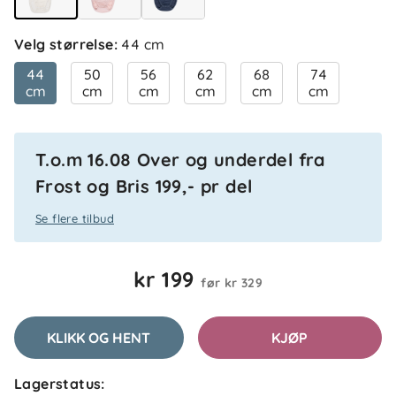
Velg størrelse
:
44 cm
Helene
Bekreftet kjøper
H
44
50
56
62
68
74
2 måneder siden
cm
cm
cm
cm
cm
cm
T.o.m 16.08 Over og underdel fra
Kristin E
Bekreftet kjøper
KE
Frost og Bris 199,- pr del
2 måneder siden
Se flere tilbud
kr 199
før
kr 329
Kirsti
Bekreftet kjøper
K
2 måneder siden
KLIKK OG HENT
KJØP
Lagerstatus: