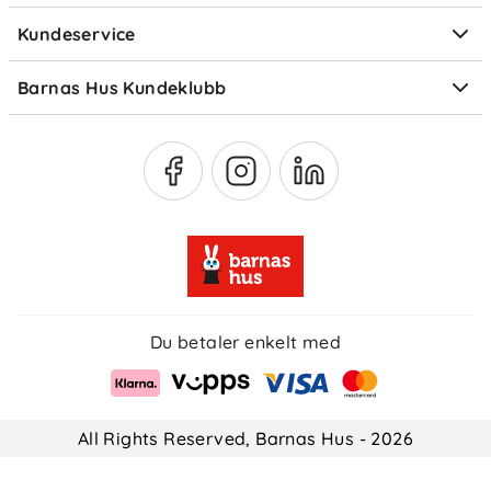
luft plagget ved behov for å forlenge levetiden og
Kundeservice
Om Klarna
redusere miljøpåvirkning.
Medlemsfordeler
Barnas Hus Kundeklubb
Medlemsvilkår
Du betaler enkelt med
All Rights Reserved, Barnas Hus - 2026