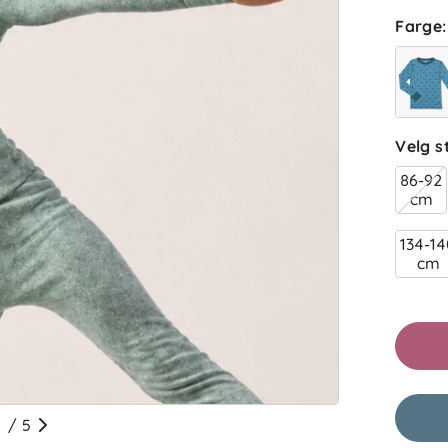
Farge
:
Velg s
86-92
cm
134-1
cm
/
5