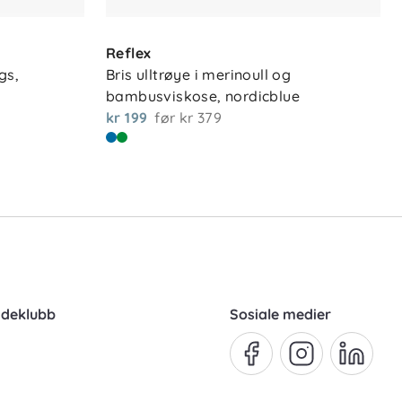
Reflex
s, 
Bris ulltrøye i merinoull og 
bambusviskose, nordicblue
kr 199
før
kr 379
ndeklubb
Sosiale medier