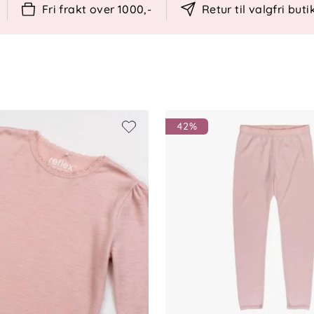
llert av tredjepart
Fri frakt over 1000,-
Retur til valgfri buti
e, 5 % polyamid
42%
gget til lufting når det er nok