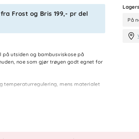
Lagers
ra Frost og Bris 199,- pr del
På n
ull på utsiden og bambusviskose på
 huden, noe som gjør trøyen godt egnet for
og temperaturregulering, mens materialet
yen kan brukes alene eller som innerste lag
teten gir god bevegelighet gjennom dagen.