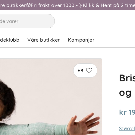
åre butikker
Fri frakt over 1000,-
Klikk & Hent på 2 time
ndeklubb
Våre butikker
Kampanjer
68
Bri
og
kr 1
Større