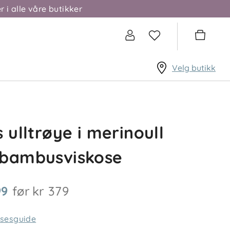
r i alle våre butikker
Velg butikk
s ulltrøye i merinoull
 bambusviskose
99
før
kr 379
lsesguide