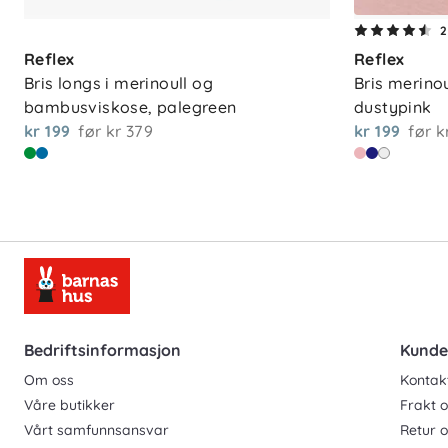
2
Reflex
Reflex
Bris longs i merinoull og 
Bris merino
bambusviskose, palegreen
dustypink
kr 199
før
kr 379
kr 199
før
k
Bedriftsinformasjon
Kunde
Om oss
Kontak
Våre butikker
Frakt o
Vårt samfunnsansvar
Retur 