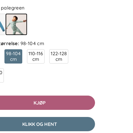
palegreen
tørrelse
:
98-104 cm
98-104
110-116
122-128
cm
cm
cm
40
KJØP
KLIKK OG HENT