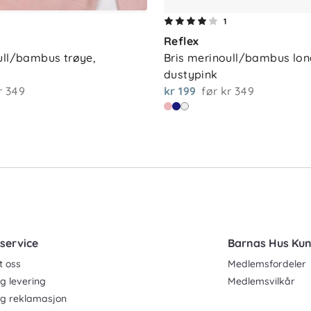
1
Reflex
ull/bambus trøye, 
Bris merinoull/bambus long
dustypink
r 349
kr 199
før
kr 349
service
Barnas Hus Ku
t oss
Medlemsfordeler
g levering
Medlemsvilkår
og reklamasjon