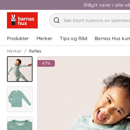
Bytt varer i alle v
Produkter
Merker
Tips og Råd
Barnas Hus ku
Merker
Reflex
47%
Spar 180 kr!