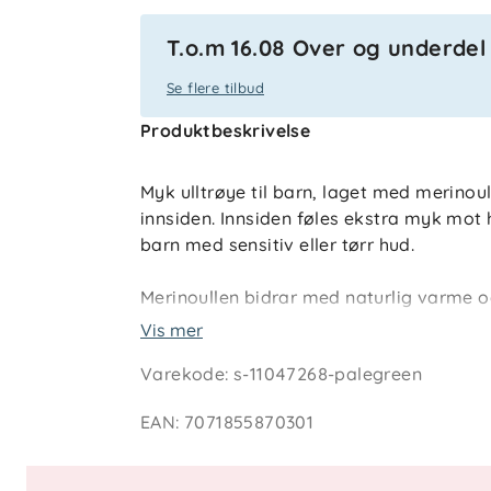
T.o.m 16.08 Over og underdel f
Se flere tilbud
Produktbeskrivelse
Myk ulltrøye til barn, laget med merino
innsiden. Innsiden føles ekstra myk mot
barn med sensitiv eller tørr hud.
Merinoullen bidrar med naturlig varme 
transporterer fukt bort fra kroppen. Trø
Vis mer
når det er kaldt, og den elastiske kvali
Varekode
:
s-11047268-palegreen
EAN
:
7071855870301
Sertifiseringer
OEKO-TEX® Standard 100, klasse 1