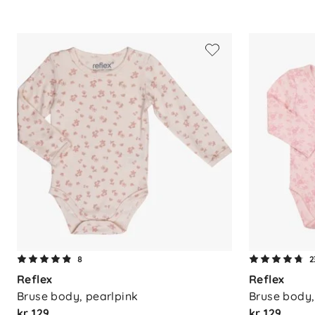
8
2
Reflex
Reflex
Bruse body, pearlpink
Bruse body,
kr 129
kr 129