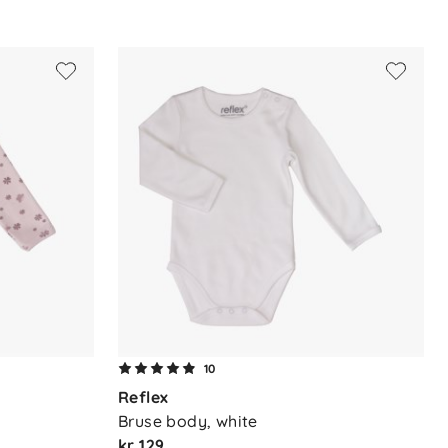
10
Reflex
Bruse body, white
kr 129