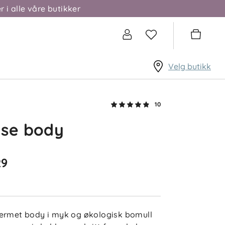
r i alle våre butikker
Anne
Bekreftet kjøper
1 måned siden
Velg butikk
10
Tone
Bekreftet kjøper
use body
2 måneder siden
29
Camilla H
Bekreftet kjøper
2 måneder siden
ermet body i myk og økologisk bomull