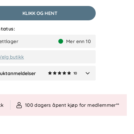
2 måneder siden
KLIKK OG HENT
tatus:
Therese J
Bekreftet kjøper
ettlager
Mer enn 10
2 måneder siden
Velg butikk
uktanmeldelser
10
Verified by Trustvoice
kk
100 dagers åpent kjøp for medlemmer**