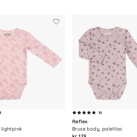
3
10
Reflex
 lightpink
Bruse body, palelilac
kr 129