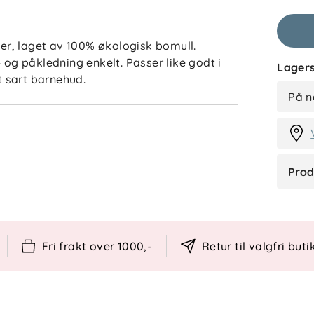
r, laget av 100% økologisk bomull.
 og påkledning enkelt. Passer like godt i
Lagers
 sart barnehud.
TJ
På n
 klasse 1
Prod
ader
st mulig, anbefaler vi å minimere antall
 og luft plagget ved behov. Dette forlenger
Fri frakt over 1000,-
Retur til valgfri buti
åner miljøet.