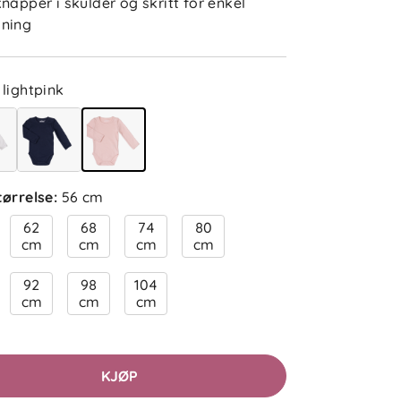
knapper i skulder og skritt for enkel
ning
Jovie E
Bekreftet kjøper
2 måneder siden
lightpink
Ruzica A
Bekreftet kjøper
2 måneder siden
tørrelse
:
56 cm
62
68
74
80
cm
cm
cm
cm
Inger
Bekreftet kjøper
92
98
104
cm
cm
cm
2 måneder siden
KJØP
Tilde
Bekreftet kjøper