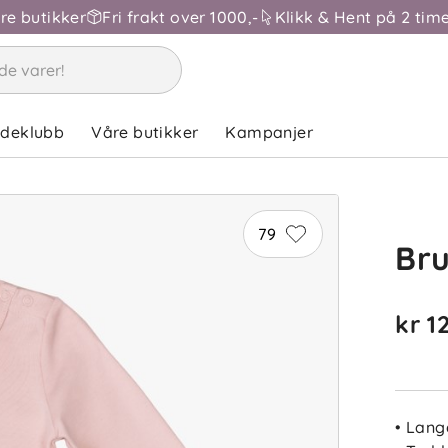
åre butikker
Fri frakt over 1000,-
Klikk & Hent på 2 time
A
ndeklubb
Våre butikker
Kampanjer
T
79
Br
kr 1
CH
• Lang