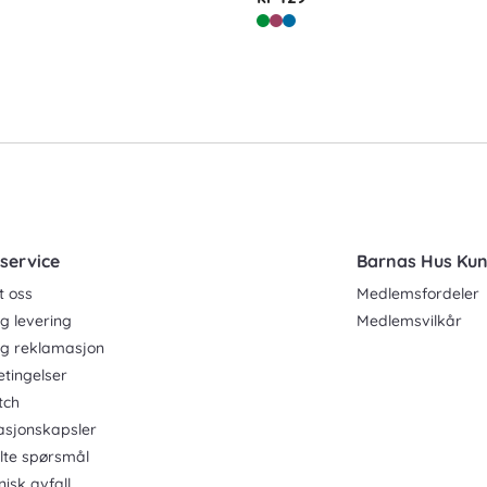
service
Barnas Hus Ku
t oss
Medlemsfordeler
g levering
Medlemsvilkår
og reklamasjon
etingelser
tch
asjonskapsler
ilte spørsmål
nisk avfall