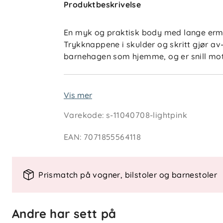
Produktbeskrivelse
En myk og praktisk body med lange erme
Trykknappene i skulder og skritt gjør av-
barnehagen som hjemme, og er snill mot
Egenskaper og vedlikehold
Vis mer
Materiale: 100% økologisk bomull
Varekode
:
s-11040708-lightpink
Sertifiseringer: GOTS og Økotex 100,
Vaskeanvisning: Maskinvask 30 gr
EAN
:
7071855564118
For å ivareta både plagget og miljøet be
vask. Vask gjerne av flekker med en klut
Prismatch på vogner, bilstoler og barnestoler
levetiden, reduserer energiforbruk og sk
Andre har sett på