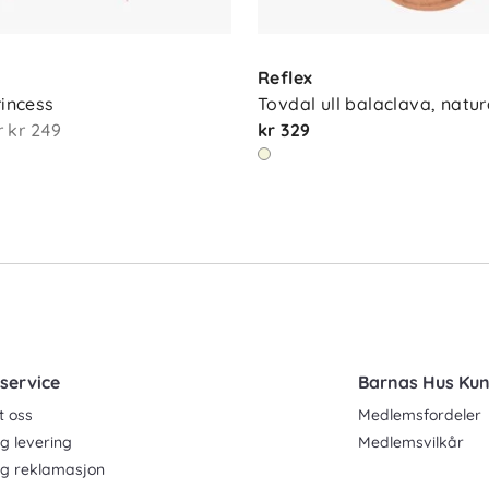
Reflex
rincess
Tovdal ull balaclava, natur
r
kr 249
kr 329
service
Barnas Hus Ku
t oss
Medlemsfordeler
g levering
Medlemsvilkår
og reklamasjon