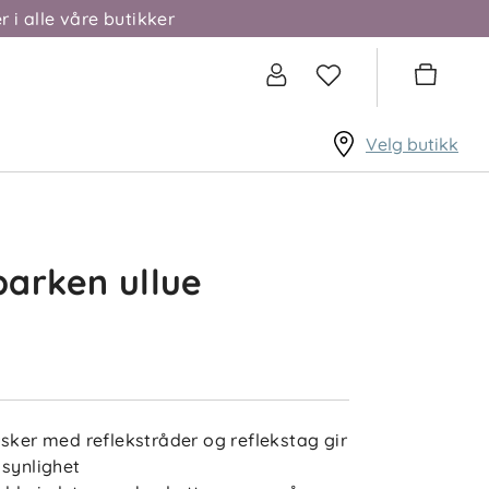
r i alle våre butikker
Velg butikk
arken ullue
usker med reflekstråder og reflekstag gir
 synlighet