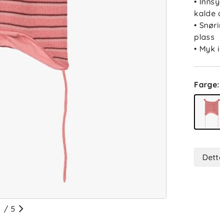
• Inns
kalde 
• Snør
plass
• Myk 
Farge
:
Dett
/
5