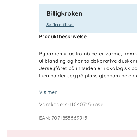
Billigkroken
Se flere tilbud
Produktbeskrivelse
Byparken ullue kombinerer varme, komfor
ullblanding og har to dekorative dusker 
Jerseyfôret på innsiden er i økologisk b
luen holder seg på plass gjennom hele d
Vis mer
Egenskaper og vedlikehold
Varekode
:
s-11040715-rose
Ytterstoff: 50% ull, 50% akryl
Innerstoff: 97% økologisk bomull, 3
EAN
:
7071855569915
Økotex 100-sertifisert, class 1 – ute
Mulesingfri ull, tredjepartssertifise