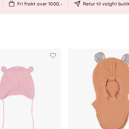
der, ullprogram
Fri frakt over 1000,-
Retur til valgfri buti
å godt som mulig anbefaler vi å minimere
n klut og heng plagget til lufting når
 plagget, minimerer energibruk og