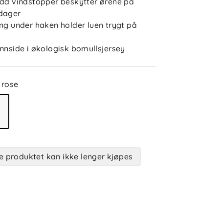
ydd vindstopper beskytter ørene på
dager
ing under haken holder luen trygt på
innside i økologisk bomullsjersey
rose
e produktet kan ikke lenger kjøpes