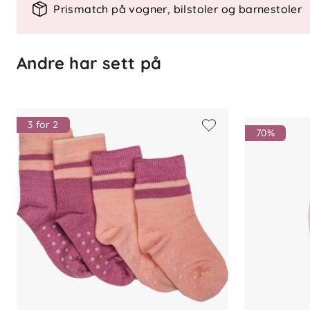
Vaskeanvisning: Maskinvask 40 gra
Prismatch på vogner, bilstoler og barnestoler
For å ivareta både plagget og miljøet s
antall vask. Vask gjerne av flekker med e
Andre har sett på
nødvendig. Dette forlenger levetiden på
reduserer miljøpåvirkningen.
3 for 2
70%