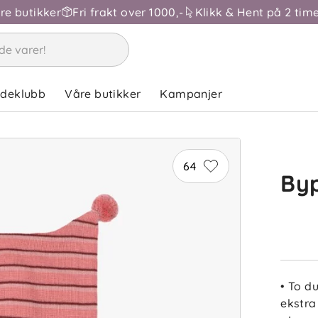
åre butikker
Fri frakt over 1000,-
Klikk & Hent på 2 time
ndeklubb
Våre butikker
Kampanjer
64
Byp
• To d
ekstra