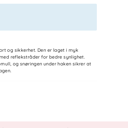
t og sikkerhet. Den er laget i myk
med reflekstråder for bedre synlighet.
omull, og snøringen under haken sikrer at
agen.
% elastan
n skadelige eller allergifremkallende stoffer
rt for dyrevelferd og ansvarlig forvaltning