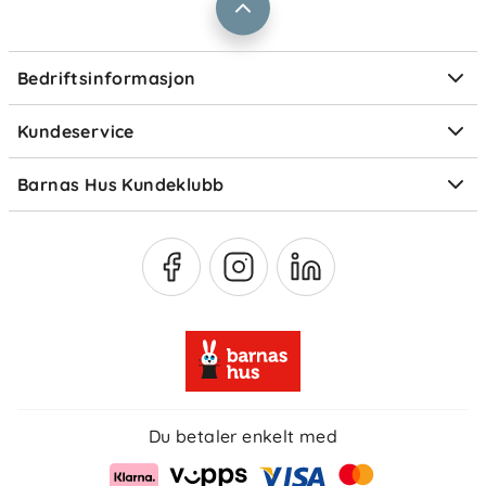
Kontaktpersoner
Informasjonskapsler
Personvern
Ofte stilte spørsmål
Bedriftsinformasjon
Størrelsesguider
Elektronisk avfall
Kundeservice
Om Klarna
Medlemsfordeler
Barnas Hus Kundeklubb
Medlemsvilkår
Du betaler enkelt med