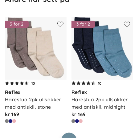
3 for 2
3 for 2
Om oss
10
10
Kontakt oss
Reflex
Reflex
Våre butikker
Frakt og levering
Harestua 2pk ullsokker 
Harestua 2pk ullsokker 
Vårt samfunnsansvar
med antiskli, stone
med antiskli, midnight
Retur og reklamasjon
kr 169
kr 169
Jobbe i Barnas Hus
Salgsbetingelser
Barnas Hus bedrift
Prismatch