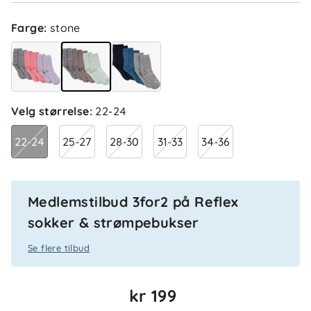
Farge
:
stone
Velg størrelse
:
22-24
5.0
5
22-24
25-27
28-30
31-33
34-36
4
3
2
basert på 2 anmeldelser
1
Medlemstilbud 3for2 på Reflex
Sorter etter
Filtrer etter
sokker & strømpebukser
Se flere tilbud
Anmeldelser (2)
kr 199
Tove
Bekreftet kjøper
T