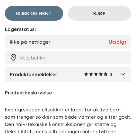
1 måned siden
KLIKK OG HENT
KJØP
Lagerstatus:
Roza
Bekreftet kjøper
R
Ikke på nettlager
Utsolgt
2 måneder siden
Velg butikk
Produktanmeldelser
2
Verified by Trustvoice
Produktbeskrivelse
Eventyrskogen ullsokker er laget for aktive barn
som trenger sokker som både varmer og sitter godt.
Den halv-tekniske konstruksjonen gir støtte og
fleksibilitet, mens ullblandingen holder føttene