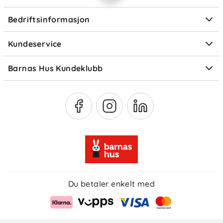
Personvern
Ofte stilte spørsmål
Bedriftsinformasjon
Størrelsesguider
Elektronisk avfall
Kundeservice
Om Klarna
Medlemsfordeler
Barnas Hus Kundeklubb
Medlemsvilkår
Du betaler enkelt med