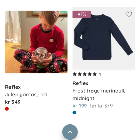
47%
Om oss
1
Kontakt oss
Reflex
Våre butikker
Reflex
Frakt og levering
Frost trøye merinoull, 
Julepyjamas, red
Vårt samfunnsansvar
midnight
Retur og reklamasjon
kr 349
kr 199
før
kr 379
Jobbe i Barnas Hus
Salgsbetingelser
Barnas Hus bedrift
Prismatch
Kontaktpersoner
Informasjonskapsler