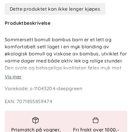
Dette produktet kan ikke lenger kjøpes
Produktbeskrivelse
Sommersett bomull bambus barn er et lett og
komfortabelt sett laget i en myk blanding av
økologisk bomull og viskose av bambus, utviklet for
varme dager med både aktiv lek og rolige stunder.
Den svale og behagelige kvaliteten føles myk mot
huden og gjør settet like anvendelig ute som inne –
Vis mer
også som et luftig alternativ til nattøy når
Varekode
:
s-11043204-deepgreen
temperaturen er høy.
EAN
:
7071855859474
Det stripete designet gir et tidløst og sommerlig
uttrykk. T-skjorten har en diskret badge med
seilbåt-motiv på brystet, mens shortsen har
behagelig elastikk i livet som sikrer god passform
Prismatch på vogner,
Fri frakt over 1000,-
gjennom hele dagen. Sommersett bomull bambus