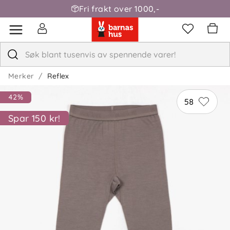
Fri frakt over 1000,-
Merker
Reflex
42%
58
Spar 150 kr!