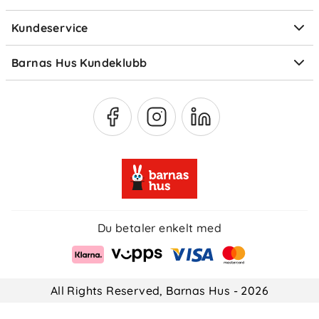
Elektronisk avfall
plagget til lufting ved behov – dette forlenger
Kundeservice
levetiden, reduserer energibruk og skåner miljøet
Om Klarna
Medlemsfordeler
for unødvendige utslipp.
Barnas Hus Kundeklubb
Medlemsvilkår
Du betaler enkelt med
All Rights Reserved, Barnas Hus - 2026