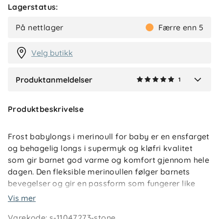
Lagerstatus:
Kari K
Bekreftet kjøper
KK
På nettlager
Færre enn 5
2 dager siden
Velg butikk
Produktanmeldelser
1
Verified by Trustvoice
Produktbeskrivelse
Frost babylongs i merinoull for baby er en ensfarget
og behagelig longs i supermyk og kløfri kvalitet
som gir barnet god varme og komfort gjennom hele
dagen. Den fleksible merinoullen følger barnets
bevegelser og gir en passform som fungerer like
godt til lek som til hvile.
Vis mer
Varekode
:
s-11047273-stone
Merinoullens naturlige temperaturregulerende