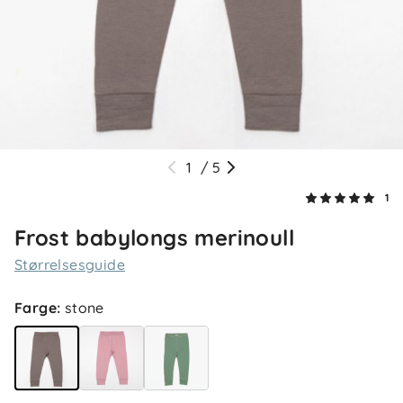
1
/
5
1
Frost babylongs merinoull
Størrelsesguide
Farge
:
stone