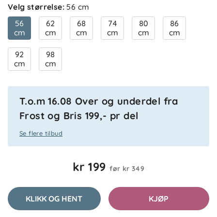
Velg størrelse
:
56 cm
56
62
68
74
80
86
cm
cm
cm
cm
cm
cm
92
98
cm
cm
T.o.m 16.08 Over og underdel fra
Frost og Bris 199,- pr del
5.0
5
4
Se flere tilbud
3
2
basert på 1 anmeldelse
1
kr 199
før
kr 349
Filtrer etter
KLIKK OG HENT
KJØP
Anmeldelser (1)