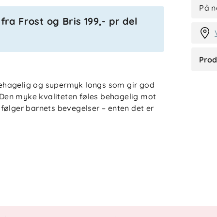
F
På n
ra Frost og Bris 199,- pr del
Prod
 behagelig og supermyk longs som gir god
Den myke kvaliteten føles behagelig mot
følger barnets bevegelser – enten det er
erende egenskaper holder barnet varmt når
temperatur når aktivitetsnivået øker.
ukt og tørker raskt, noe som gjør ullongsen
nvendelig basisplagg som enkelt kan
Reflex.