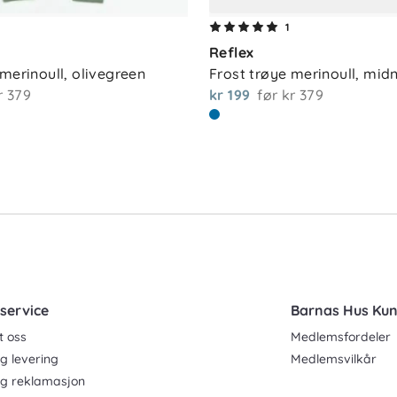
1
Reflex
 ullvaskemiddel. For å ta vare på både
merinoull, olivegreen
Frost trøye merinoull, mid
e så sjelden som mulig. Mindre flekker kan
r 379
kr 199
før
kr 379
et kan gjerne luftes mellom bruk for å
g slitasje.
service
Barnas Hus Ku
t oss
Medlemsfordeler
g levering
Medlemsvilkår
og reklamasjon