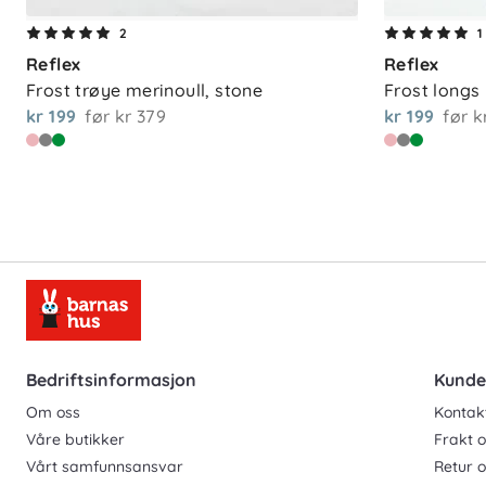
Vedlikehold
2
1
Reflex
Reflex
Maskinvask 30 °C, ullprogram med egnet
Frost trøye merinoull, stone
Frost longs 
plagget og miljøet anbefales det å vask
kr 199
før
kr 379
kr 199
før
k
tørkes bort med en fuktig klut, og plagg
forlenge levetiden og redusere unødvendi
Bedriftsinformasjon
Kunde
Om oss
Kontak
Våre butikker
Frakt o
Vårt samfunnsansvar
Retur 