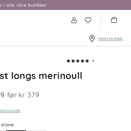
r i alle våre butikker
Velg butikk
1
st longs merinoull
99
før
kr 379
lsesguide
stone