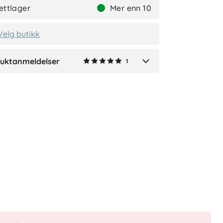
ettlager
Mer enn 10
I går
Velg butikk
uktanmeldelser
1
Verified by Trustvoice