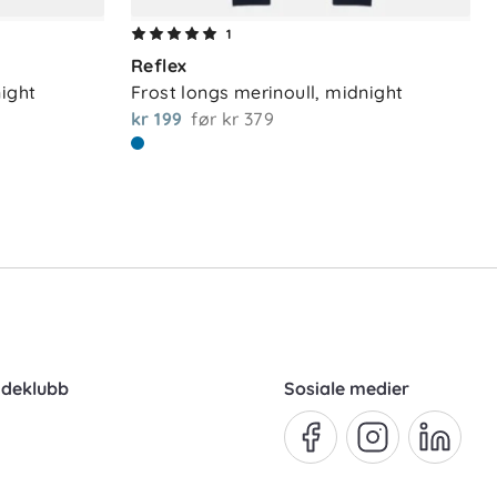
1
Reflex
night
Frost longs merinoull, midnight
kr 199
før
kr 379
ndeklubb
Sosiale medier