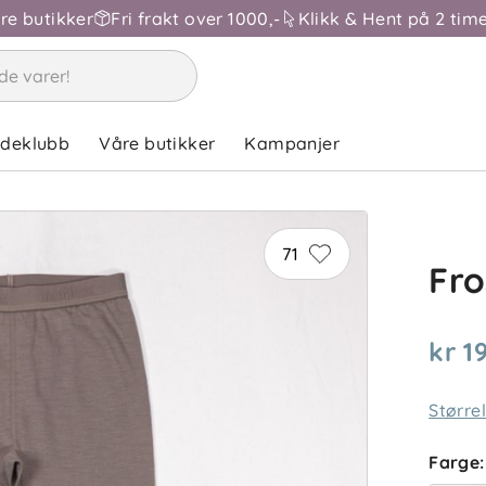
åre butikker
Fri frakt over 1000,-
Klikk & Hent på 2 time
ndeklubb
Våre butikker
Kampanjer
71
Fro
kr 1
Større
Farge
: