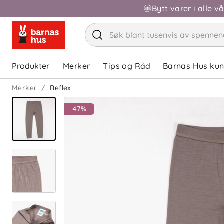
Bytt varer i alle v
Produkter
Merker
Tips og Råd
Barnas Hus ku
Merker
Reflex
47%