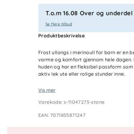
T.o.m 16.08 Over og underdel f
Se flere tilbud
Produktbeskrivelse
Frost ullongs i merinoull for barn er en
varme og komfort gjennom hele dagen. 
huden og har en fleksibel passform som 
aktiv lek ute eller rolige stunder inne.
Merinoullens naturlige temperaturregul
Vis mer
det er kjølig, og bidrar til en behagelig 
Varekode
:
s-11047275-stone
Materialet transporterer effektivt bort f
ideell som innerste lag året rundt. Et a
EAN
:
7071855871247
kombineres med øvrige ullprodukter fra 