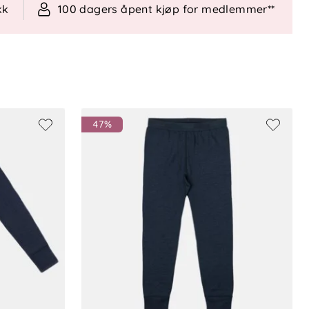
kk
100 dagers åpent kjøp for medlemmer**
47%