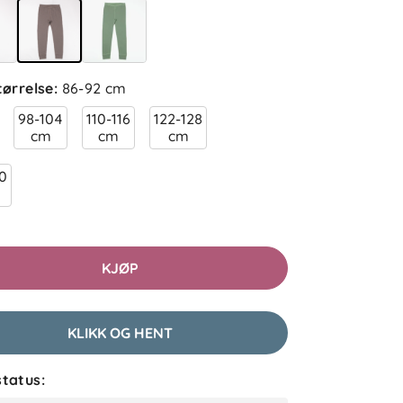
tørrelse
:
86-92 cm
98-104
110-116
122-128
cm
cm
cm
40
5.0
5
4
3
2
sert på 1 anmeldelse
1
KJØP
etter
KLIKK OG HENT
lser (1)
tatus:
Firstname
Bekreftet kjøper