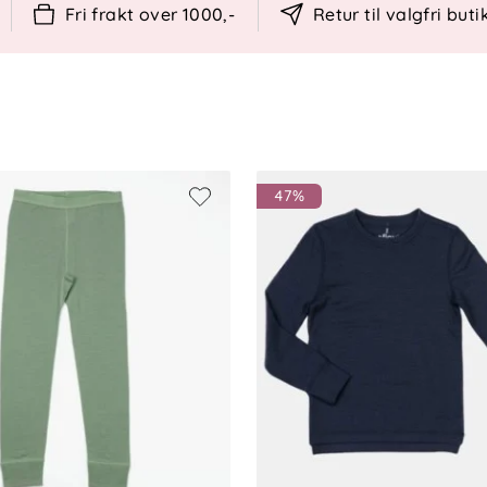
Fri frakt over 1000,-
Retur til valgfri buti
genskaper
askt
 og bevegelsesfrihet
47%
 kontrollert av tredjepart