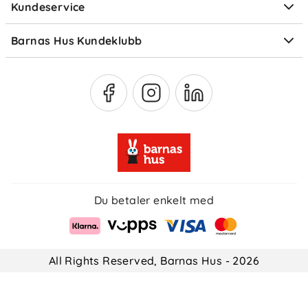
Kundeservice
Om Klarna
Medlemsfordeler
Barnas Hus Kundeklubb
Medlemsvilkår
Du betaler enkelt med
All Rights Reserved, Barnas Hus - 2026