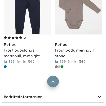
Om oss
2
Kontakt oss
Reflex
Reflex
Våre butikker
Frakt og levering
Frost babylongs 
Frost body merinoull, 
Vårt samfunnsansvar
merinoull, midnight
stone
Retur og reklamasjon
kr 199
før
kr 349
kr 199
før
kr 349
Jobbe i Barnas Hus
Salgsbetingelser
Barnas Hus bedrift
Prismatch
Kontaktpersoner
Informasjonskapsler
Personvern
Ofte stilte spørsmål
Bedriftsinformasjon
Størrelsesguider
Elektronisk avfall