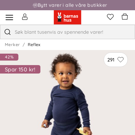
Bytt varer i alle våre butikker
Fri frakt over 1000,-
Merker
Reflex
42%
291
Spar 150 kr!