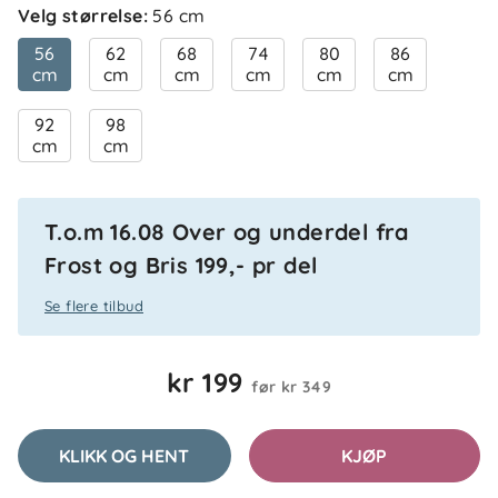
Velg størrelse
:
56 cm
56
62
68
74
80
86
cm
cm
cm
cm
cm
cm
92
98
cm
cm
T.o.m 16.08 Over og underdel fra
Frost og Bris 199,- pr del
Se flere tilbud
kr 199
før
kr 349
KLIKK OG HENT
KJØP