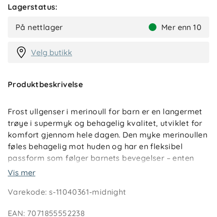
Lagerstatus:
På nettlager
Mer enn 10
Velg butikk
Produktbeskrivelse
Frost ullgenser i merinoull for barn er en langermet
trøye i supermyk og behagelig kvalitet, utviklet for
komfort gjennom hele dagen. Den myke merinoullen
føles behagelig mot huden og har en fleksibel
passform som følger barnets bevegelser – enten
dagen fylles med aktiv lek eller roligere øyeblikk.
Vis mer
Varekode
:
s-11040361-midnight
Merinoullens naturlige temperaturregulerende
egenskaper bidrar til å holde barnet varmt når det
EAN
:
7071855552238
er kjølig, og komfortabelt temperert når