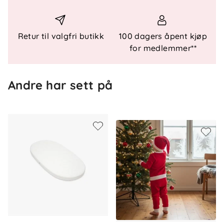
skånsom vask.
For å ivareta både plagget og miljøet så godt
som mulig, anbefaler vi å minimere antall vask
Retur til valgfri butikk
100 dagers åpent kjøp
så mye man kan. Vask gjerne av flekker med
for medlemmer**
en klut og heng plagget til lufting når
nødvendig. Dette vil forlenge levetiden på
Andre har sett på
plagget, minimere energibruk samt skåne
miljøet for unødvendig utslipp.
Om oss