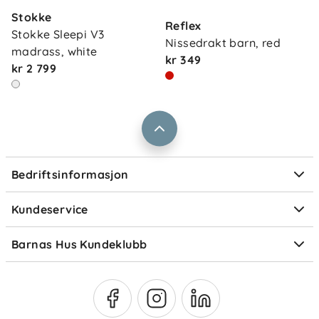
Kontakt oss
Stokke
Våre butikker
Reflex
Frakt og levering
Stokke Sleepi V3 
Nissedrakt barn, red
Vårt samfunnsansvar
madrass, white
Retur og reklamasjon
kr 349
kr 2 799
Jobbe i Barnas Hus
Salgsbetingelser
Barnas Hus bedrift
Prismatch
Kontaktpersoner
Informasjonskapsler
Personvern
Ofte stilte spørsmål
Bedriftsinformasjon
Størrelsesguider
Elektronisk avfall
Kundeservice
Om Klarna
Medlemsfordeler
Barnas Hus Kundeklubb
Medlemsvilkår