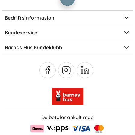
Informasjonskapsler
Personvern
Ofte stilte spørsmål
Bedriftsinformasjon
Størrelsesguider
Elektronisk avfall
Kundeservice
Om Klarna
Medlemsfordeler
Barnas Hus Kundeklubb
Medlemsvilkår
Du betaler enkelt med