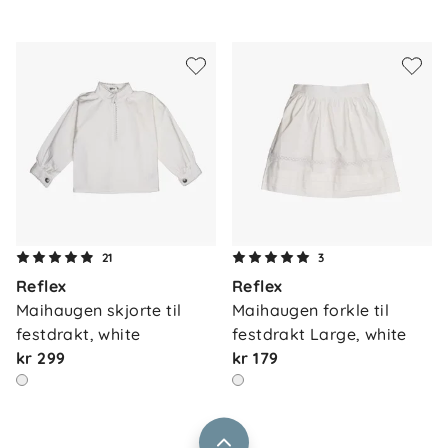
Om oss
21
3
Kontakt oss
Reflex
Reflex
Våre butikker
Frakt og levering
Maihaugen skjorte til 
Maihaugen forkle til 
Vårt samfunnsansvar
festdrakt, white
festdrakt Large, white
Retur og reklamasjon
kr 299
kr 179
Jobbe i Barnas Hus
Salgsbetingelser
Barnas Hus bedrift
Prismatch
Kontaktpersoner