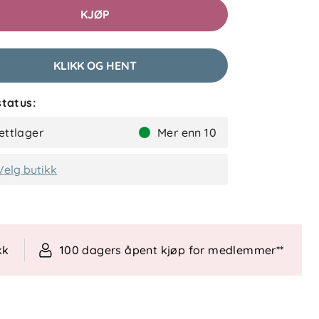
KJØP
KLIKK OG HENT
tatus:
ettlager
Mer enn 10
Velg butikk
kk
100 dagers åpent kjøp for medlemmer**