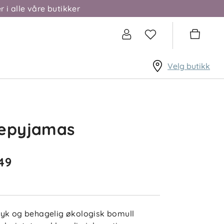
r i alle våre butikker
Velg butikk
lepyjamas
49
yk og behagelig økologisk bomull