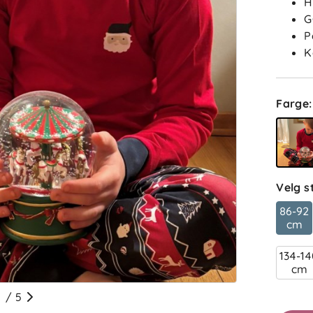
H
G
P
K
Farge
:
Velg s
86-92
cm
134-1
cm
/
5