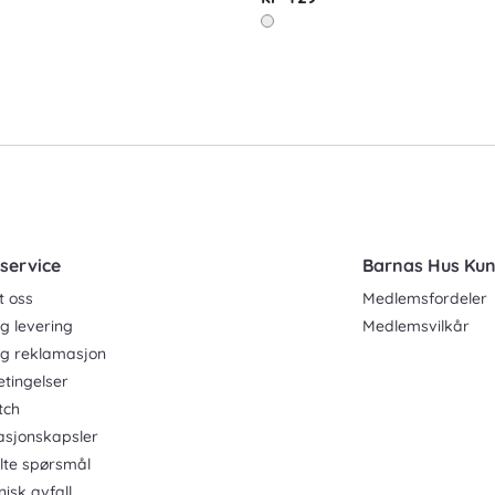
service
Barnas Hus Ku
t oss
Medlemsfordeler
g levering
Medlemsvilkår
og reklamasjon
etingelser
tch
asjonskapsler
ilte spørsmål
nisk avfall