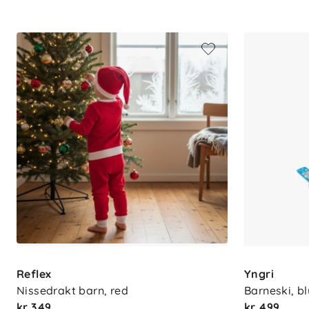
Perfekt til julekalender, familiebi
Spesifikasjoner
Materiale: 100 % økologisk bomull
Sertifiseringer: GOTS, Økotex 100 kl
Vedlikehold: Maskinvask 30 °C, s
Tilgjengelig i flere størrelser for ba
Bruksområde: Julepysj, nattøy og f
Reflex
Yngri
Nissedrakt barn, red
Barneski, b
kr 349
kr 499