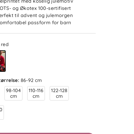
elprintet med koselig julemotiv
OTS- og Økotex 100-sertifisert
erfekt til advent og julemorgen
omfortabel passform for barn
red
tørrelse
:
86-92 cm
98-104
110-116
122-128
cm
cm
cm
40