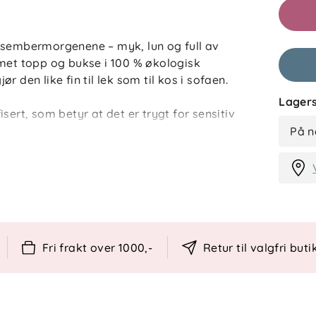
esembermorgenene – myk, lun og full av
rmet topp og bukse i 100 % økologisk
 den like fin til lek som til kos i sofaen.
Lagers
sert, som betyr at det er trygt for sensitiv
jemikalier. Julepyjamasen er både
På n
lsesfrihet for aktive små i førjulstiden.
nder og rolige morgener – og den ser nydelig
Fri frakt over 1000,-
Retur til valgfri buti
gisk bomull
lemotiv
trygg tekstil
net komfortabelt