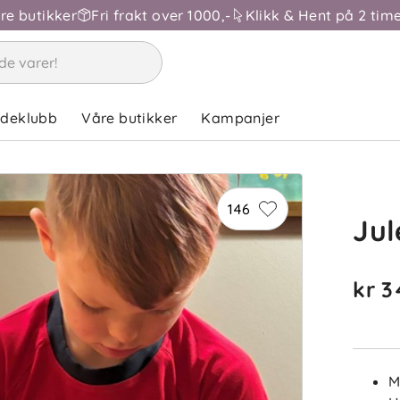
åre butikker
Fri frakt over 1000,-
Klikk & Hent på 2 time
ndeklubb
Våre butikker
Kampanjer
146
Ju
kr 3
M