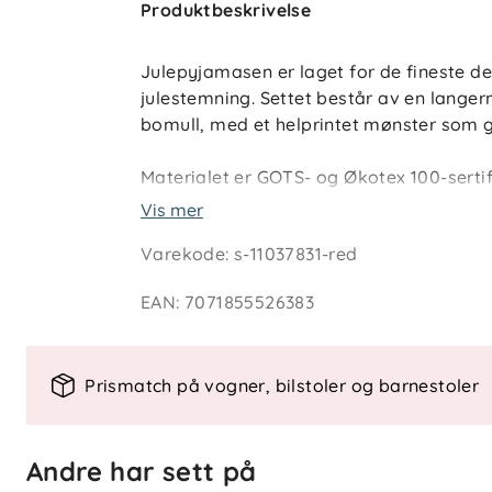
Produktbeskrivelse
Julepyjamasen er laget for de fineste d
julestemning. Settet består av en lange
bomull, med et helprintet mønster som gjør
Materialet er GOTS- og Økotex 100-sertifi
barnehud og produsert uten skadelige k
Vis mer
pustende og behagelig, og gir god bevege
Varekode
:
s-11037831-red
En perfekt pysj til adventskos, julekale
EAN
:
7071855526383
ut på julekortet.
Nøkkelfunksjoner
Prismatch på vogner, bilstoler og barnestoler
Behagelig pyjamassett i myk økolo
Helprintet med lekent og koselig ju
GOTS- og Økotex 100-sertifisert for 
Andre har sett på
Pustende materiale som holder bar