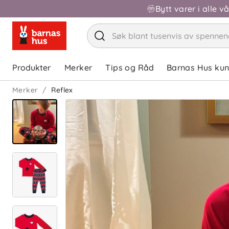
Bytt varer i alle v
Produkter
Merker
Tips og Råd
Barnas Hus ku
Merker
Reflex