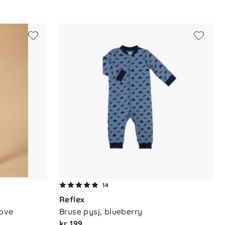
14
Reflex
dove
Bruse pysj, blueberry
kr 199