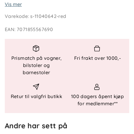
Vis mer
Varekode
:
s-11040642-red
Egenskaper og vedlikehold
Materiale: 60% mulesingfri ull, 20% nylon, 18%
EAN
:
7071855567690
polyester, 2% spandex
Økotex 100, class 1 – fri for skadelige og
allergifremkallende stoffer
Ull fra ansvarlige kilder, mulesingfri og
Prismatch på vogner,
Fri frakt over 1000,-
tredjepartssertifisert
bilstoler og
Vaskeanvisning: Maskinvask 30 grader,
barnestoler
ullprogram
For å forlenge levetiden på plagget og redusere
Retur til valgfri butikk
100 dagers åpent kjøp
miljøpåvirkning anbefaler vi å vaske kun ved behov.
for medlemmer**
Lufting og punktvask er ofte tilstrekkelig.
Andre har sett på