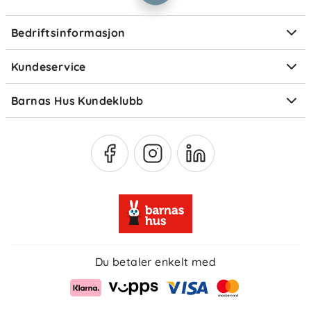
Personvern
Ofte stilte spørsmål
Bedriftsinformasjon
Størrelsesguider
Elektronisk avfall
Kundeservice
Om Klarna
Medlemsfordeler
Barnas Hus Kundeklubb
Medlemsvilkår
Du betaler enkelt med