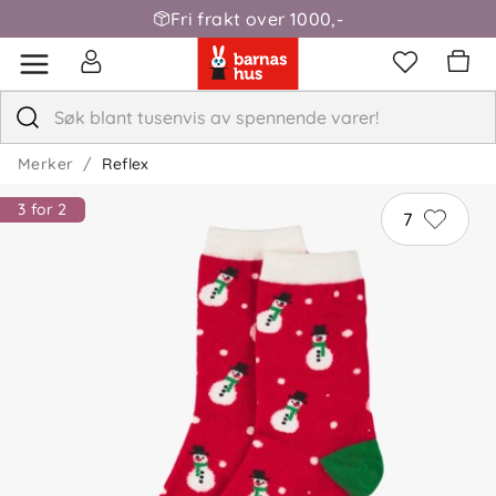
Fri frakt over 1000,-
Merker
Reflex
3 for 2
7