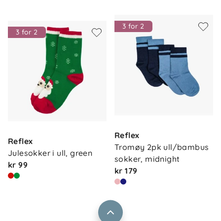
3 for 2
3 for 2
Om oss
Kontakt oss
Reflex
Våre butikker
Reflex
Frakt og levering
Tromøy 2pk ull/bambus 
Julesokker i ull, green
Vårt samfunnsansvar
sokker, midnight
Retur og reklamasjon
kr 99
kr 179
Jobbe i Barnas Hus
Salgsbetingelser
Barnas Hus bedrift
Prismatch
Kontaktpersoner
Informasjonskapsler