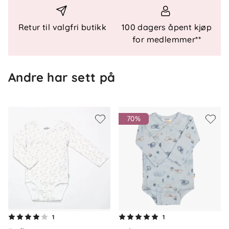
OEKO-TEX® Standard 100, klasse 1
Retur til valgfri butikk
100 dagers åpent kjøp
for medlemmer**
Materiale
100 % økologisk bomull
Andre har sett på
Vedlikehold
70%
Maskinvask ved 30 °C.
Om oss
1
1
Kontakt oss