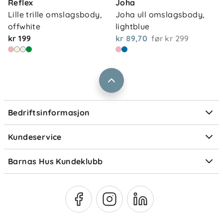
Reflex
Joha
Våre butikker
Frakt og levering
Lille trille omslagsbody, 
Joha ull omslagsbody, 
Vårt samfunnsansvar
offwhite
lightblue
Retur og reklamasjon
kr 199
kr 89,70
før
kr 299
Jobbe i Barnas Hus
Salgsbetingelser
Barnas Hus bedrift
Prismatch
Kontaktpersoner
Informasjonskapsler
Personvern
Ofte stilte spørsmål
Bedriftsinformasjon
Størrelsesguider
Elektronisk avfall
Kundeservice
Om Klarna
Medlemsfordeler
Barnas Hus Kundeklubb
Medlemsvilkår