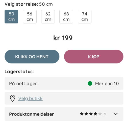
Velg størrelse
:
50 cm
4.0
5
50
56
62
68
74
4
cm
cm
cm
cm
cm
3
2
basert på 1 anmeldelse
1
kr 199
Filtrer etter
KLIKK OG HENT
KJØP
Anmeldelser (1)
Lagerstatus:
Hanne
Bekreftet kjøper
H
På nettlager
Mer enn 10
10 dager siden
Velg butikk
Produktanmeldelser
1
Verified by Trustvoice