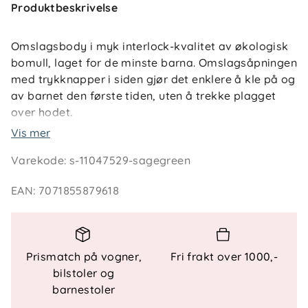
Produktbeskrivelse
Omslagsbody i myk interlock-kvalitet av økologisk
bomull, laget for de minste barna. Omslagsåpningen
med trykknapper i siden gjør det enklere å kle på og
av barnet den første tiden, uten å trekke plagget
over hodet.
Vis mer
Trykknapper i skrittet gjør bleieskift raskt, mens
Varekode
:
s-11047529-sagegreen
interlock-materialet gir en glatt og behagelig
overflate som holder godt på formen. Kan brukes
EAN
:
7071855879618
som det innerste laget gjennom hele året og
matches med øvrige plagg i Lille trille- og Troll-
seriene fra Reflex.
Prismatch på vogner,
Fri frakt over 1000,-
bilstoler og
Sertifiseringer
barnestoler
GOTS-sertifisert