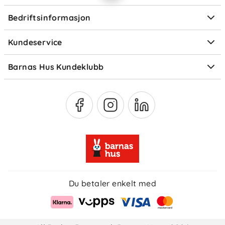
Personvern
Ofte stilte spørsmål
Bedriftsinformasjon
Størrelsesguider
Elektronisk avfall
Kundeservice
Om Klarna
Medlemsfordeler
Barnas Hus Kundeklubb
Medlemsvilkår
Du betaler enkelt med