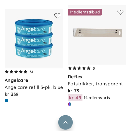
Medlemstilbud
Om oss
3
Kontakt oss
31
Reflex
Våre butikker
Angelcare
Frakt og levering
Fotstrikker, transparent
Angelcare refill 3-pk, blue
Vårt samfunnsansvar
kr 79
Retur og reklamasjon
kr 339
kr 49
Medlemspris
Jobbe i Barnas Hus
Salgsbetingelser
Barnas Hus bedrift
Prismatch
Kontaktpersoner
Informasjonskapsler