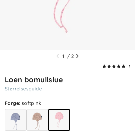
1
/
2
1
Loen bomullslue
Størrelsesguide
Farge
:
softpink