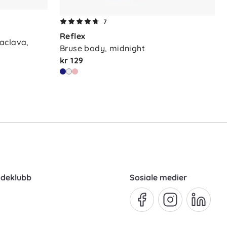
7
Reflex
clava, 
Bruse body, midnight
kr 129
ndeklubb
Sosiale medier