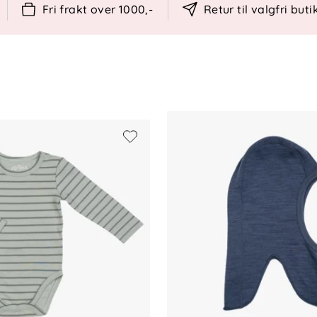
st mulig, anbefaler vi å minimere antall
Fri frakt over 1000,-
Retur til valgfri buti
 og luft plagget ved behov. Dette forlenger
åner miljøet.