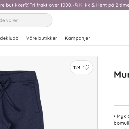
åre butikker
Fri frakt over 1000,-
Klikk & Hent på 2 time
ndeklubb
Våre butikker
Kampanjer
124
Mu
• Myk 
bomul