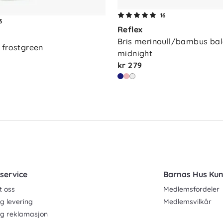
16
3
Reflex
Bris merinoull/bambus bala
 frostgreen
midnight
kr 279
service
Barnas Hus Ku
t oss
Medlemsfordeler
g levering
Medlemsvilkår
og reklamasjon