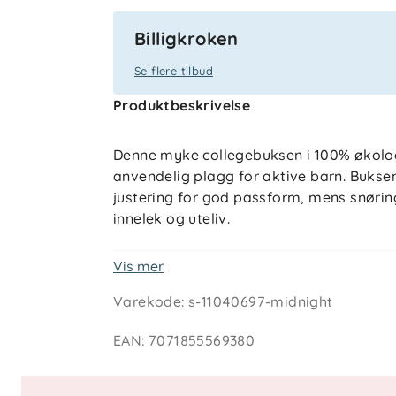
Billigkroken
Se flere tilbud
Produktbeskrivelse
Denne myke collegebuksen i 100% økolog
anvendelig plagg for aktive barn. Buksen
justering for god passform, mens snøring
innelek og uteliv.
Vis mer
Egenskaper og vedlikehold
Varekode
:
s-11040697-midnight
Materiale: 100% økologisk bomull
Sertifiseringer: GOTS og Økotex 100,
EAN
:
7071855569380
Vaskeanvisning: Maskinvask 40 gr