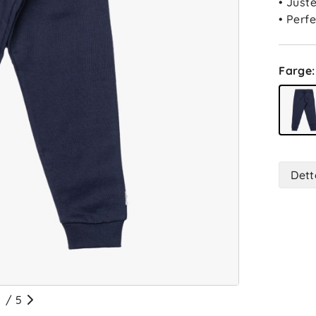
• Just
• Perfe
Farge
:
Dett
/
5