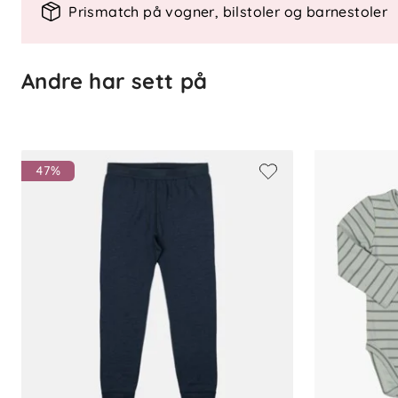
For å ivareta både plagget og miljøet be
Prismatch på vogner, bilstoler og barnestoler
vask. Vask gjerne av flekker med en klut
levetiden, reduserer energiforbruk og sk
Andre har sett på
47%