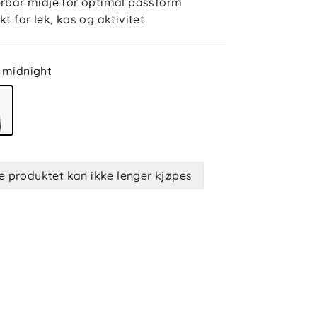
erbar midje for optimal passform
kt for lek, kos og aktivitet
midnight
e produktet kan ikke lenger kjøpes