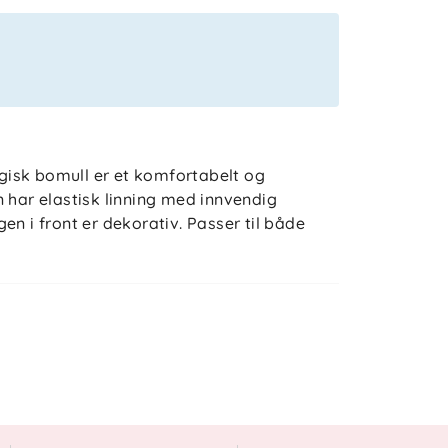
isk bomull er et komfortabelt og
 har elastisk linning med innvendig
en i front er dekorativ. Passer til både
 klasse 1
ader