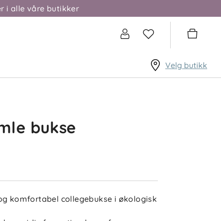
r i alle våre butikker
Velg butikk
mle bukse
og komfortabel collegebukse i økologisk
l