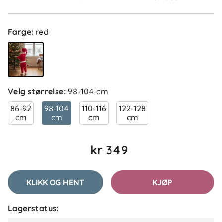
Farge
:
red
Velg størrelse
:
98-104 cm
86-92
98-104
110-116
122-128
cm
cm
cm
cm
kr 349
KLIKK OG HENT
KJØP
Lagerstatus: