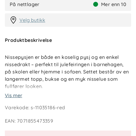
På nettlager
Mer enn 10
Velg butikk
Produktbeskrivelse
Nissepysjen er både en koselig pysj og en enkel
nissedrakt – perfekt til julefeiringen i barnehagen,
på skolen eller hjemme i sofaen. Settet består av en
langermet topp, bukse og en myk nisselue som
fullfører looken.
Vis mer
Laget av 100 % økologisk bomull som føles myk
Varekode
:
s-11035186-red
mot huden og gir god bevegelsesfrihet for aktive
smånisser. Materialet er både GOTS- og Økotex 100-
EAN
:
7071855473359
sertifisert, noe som betyr at det er trygt for sensitiv
barnehud og produsert uten skadelige kjemikalier.