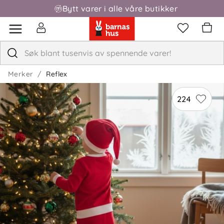
Bytt varer i alle våre butikker
Fri frakt over 1000,-
Merker
Reflex
224