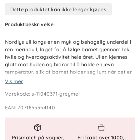
Dette produktet kan ikke lenger kjøpes
Produktbeskrivelse
Nordlys ull longs er en myk og behagelig underdel i
ren merinoull, laget for å følge barnet gjennom lek,
hvile og hverdagsaktivitet hele året. Ullen kjennes
glatt mot huden og bidrar til å holde en jevn
temperatur, slik at barnet holder seg lunt når det er
kjølig og behagelig sval når tempoet øker.
Vis mer
Varekode
:
s-11040371-greymel
Knepartiene er forsterket med økologisk bomull,
noe som gir ekstra slitestyrke der barnet ofte er i
EAN
:
7071855554140
kontakt med underlaget. Longsen sitter godt rundt
livet uten å stramme, og gir rom for bevegelse
enten barnet krabber, leker på gulvet eller er ute i
aktivitet. Et trygt innerlag som tåler å bli brukt, og
Prismatch på vogner,
Fri frakt over 1000,-
som kjennes godt å ha på.