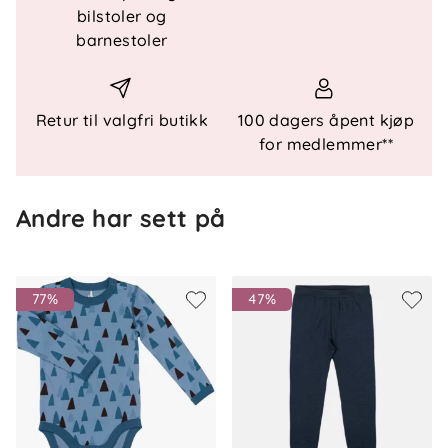
bilstoler og
barnestoler
Teknisk informasjon
100 % merinoull
Forsterkede knær i økologisk bomull
Retur til valgfri butikk
100 dagers åpent kjøp
Temperaturregulerende og pustende
for medlemmer**
Fukttransporterende og hurtigtørkende
God bevegelighet i bruk
Andre har sett på
Sertifiseringer
OEKO-TEX® Standard 100, klasse 1
77%
47%
Mulesingfri ull
GOTS-sertifisert økologisk bomull
(kneforsterkninger)
Materiale