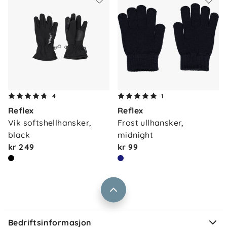
Om oss
4
1
Kontakt oss
Reflex
Reflex
Våre butikker
Frakt og levering
Vik softshellhansker, 
Frost ullhansker, 
Vårt samfunnsansvar
black
midnight
Retur og reklamasjon
kr 249
kr 99
Jobbe i Barnas Hus
Salgsbetingelser
Barnas Hus bedrift
Prismatch
Kontaktpersoner
Informasjonskapsler
Personvern
Ofte stilte spørsmål
Bedriftsinformasjon
Størrelsesguider