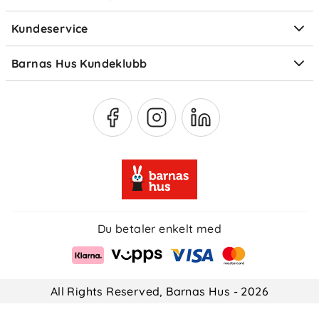
Elektronisk avfall
Kundeservice
Om Klarna
Medlemsfordeler
Barnas Hus Kundeklubb
Medlemsvilkår
Du betaler enkelt med
All Rights Reserved, Barnas Hus - 2026