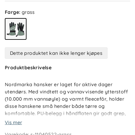
Farge
:
grass
Dette produktet kan ikke lenger kjøpes
Produktbeskrivelse
Nordmarka hansker er laget for aktive dager
utendørs. Med vindtett og vannavvisende ytterstoff
(10.000 mm vannsøyle) og varmt fleecefôr, holder
disse hanskene små hender både tørre og
komfortable. PU-belegg i håndflaten gir godt grep,
og justeringsmulighet i håndleddet hindrer snø å
Vis mer
trenge inn. Perfekte til både lek og ski.
Varekode
:
s-11040522-grass