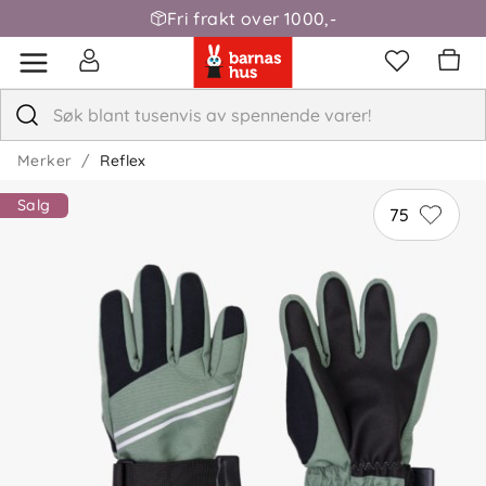
Fri frakt over 1000,-
Merker
Reflex
Salg
75