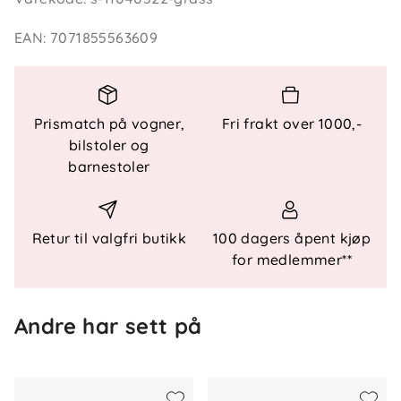
EAN
:
7071855563609
Egenskaper og vedlikehold
Materiale: Ytterstoff: 100 % polyester,
håndflate: PU, fôr og lining: 100 % polyester
Maskinvask 30 °C, skånsomt program
Prismatch på vogner,
Fri frakt over 1000,-
Punktvask og lufting anbefales for å forlenge
bilstoler og
produktets levetid og redusere miljøbelastning
barnestoler
Retur til valgfri butikk
100 dagers åpent kjøp
for medlemmer**
Andre har sett på