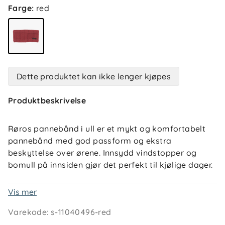
Farge
:
red
Dette produktet kan ikke lenger kjøpes
Produktbeskrivelse
Røros pannebånd i ull er et mykt og komfortabelt
pannebånd med god passform og ekstra
beskyttelse over ørene. Innsydd vindstopper og
bomull på innsiden gjør det perfekt til kjølige dager.
Vis mer
Egenskaper og vedlikehold
Varekode
:
s-11040496-red
Utside: 70 % merinoull (mulesingfri), 30 % akryl