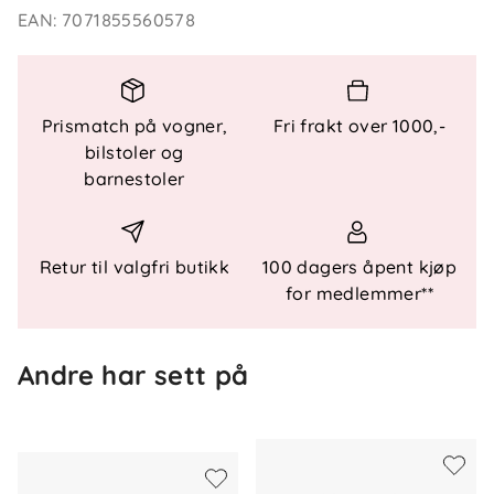
Innside: 95 % bomull, 5 % spandex
EAN
:
7071855560578
Sertifisert etter Økotex 100, klasse 1 – uten
skadelige kjemikalier
Dyrevelferd og bærekraft sikret gjennom
tredjepartssertifisering
Prismatch på vogner,
Fri frakt over 1000,-
Vaskeanvisning: Maskinvask 30 °C, ullprogram
bilstoler og
Miljøtips: Luft og flekkrens ved behov for å
barnestoler
forlenge levetid og redusere miljøpåvirkning
Retur til valgfri butikk
100 dagers åpent kjøp
for medlemmer**
Andre har sett på