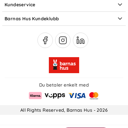
Kundeservice
Om Klarna
Medlemsfordeler
Barnas Hus Kundeklubb
Medlemsvilkår
Du betaler enkelt med
All Rights Reserved, Barnas Hus - 2026