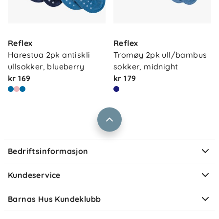
Om oss
Kontakt oss
Reflex
Reflex
Våre butikker
Frakt og levering
Harestua 2pk antiskli 
Tromøy 2pk ull/bambus 
Vårt samfunnsansvar
ullsokker, blueberry
sokker, midnight
Retur og reklamasjon
kr 169
kr 179
Jobbe i Barnas Hus
Salgsbetingelser
Barnas Hus bedrift
Prismatch
Kontaktpersoner
Informasjonskapsler
Personvern
Ofte stilte spørsmål
Bedriftsinformasjon
Størrelsesguider
Elektronisk avfall
Kundeservice
Om Klarna
Medlemsfordeler
Barnas Hus Kundeklubb
Medlemsvilkår