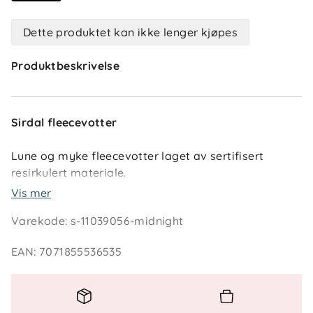
Dette produktet kan ikke lenger kjøpes
Produktbeskrivelse
Sirdal fleecevotter
Lune og myke fleecevotter laget av sertifisert
resirkulert materiale.
Vis mer
Varekode
:
s-11039056-midnight
Egenskaper og fordeler
Kommer i to fine farger som matcher
EAN
:
7071855536535
yttertøyet fra Reflex.
Lett å ta på og gir god isolasjon for kalde
dager.