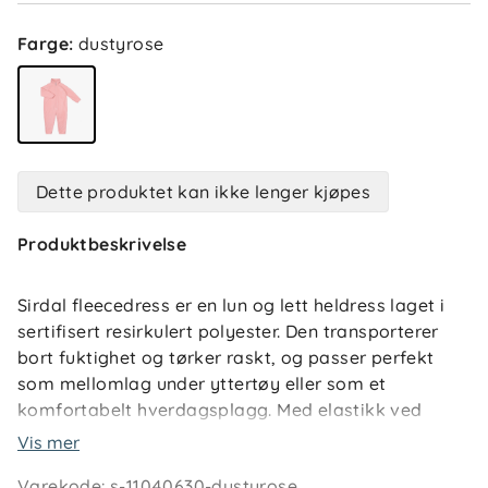
Farge
:
dustyrose
Dette produktet kan ikke lenger kjøpes
Produktbeskrivelse
Sirdal fleecedress er en lun og lett heldress laget i
sertifisert resirkulert polyester. Den transporterer
bort fuktighet og tørker raskt, og passer perfekt
som mellomlag under yttertøy eller som et
komfortabelt hverdagsplagg. Med elastikk ved
håndledd og ankler, samt glidelås og lommer i
Vis mer
siden, gir den både komfort og funksjonalitet.
Varekode
:
s-11040630-dustyrose