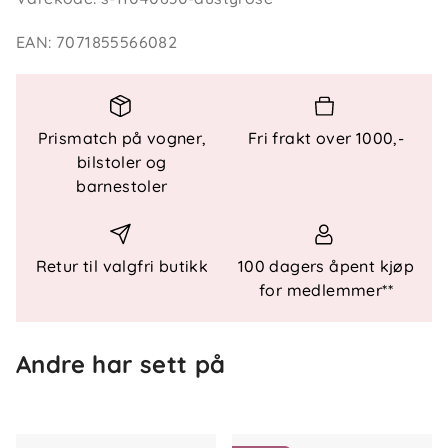
EAN
:
7071855566082
Egenskaper og vedlikehold
Materiale: 100 % resirkulert polyester
Vaskeanvisning: Maskinvask 30 °C
Miljøtips: Luft og punktvask plagget ved behov
Prismatch på vogner,
Fri frakt over 1000,-
for å redusere vaskefrekvens og forlenge
bilstoler og
levetiden
barnestoler
Retur til valgfri butikk
100 dagers åpent kjøp
for medlemmer**
Andre har sett på