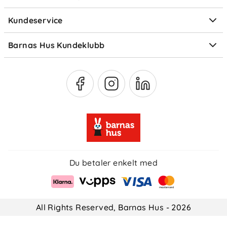
Elektronisk avfall
Kundeservice
Om Klarna
Medlemsfordeler
Barnas Hus Kundeklubb
Medlemsvilkår
Du betaler enkelt med
All Rights Reserved, Barnas Hus - 2026