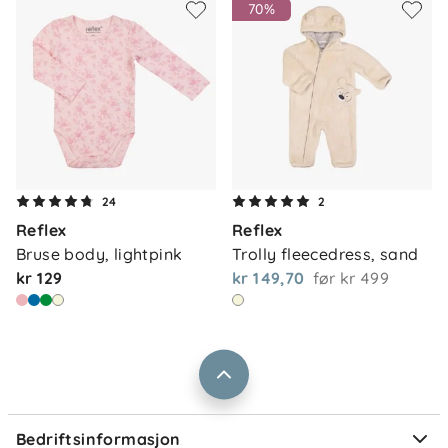
70%
Om oss
Kontakt oss
24
2
Våre butikker
Reflex
Reflex
Frakt og levering
Bruse body, lightpink
Trolly fleecedress, sand
Vårt samfunnsansvar
Retur og reklamasjon
kr 129
kr 149,70
før
kr 499
Jobbe i Barnas Hus
Salgsbetingelser
Barnas Hus bedrift
Prismatch
Kontaktpersoner
Informasjonskapsler
Personvern
Ofte stilte spørsmål
Bedriftsinformasjon
Størrelsesguider