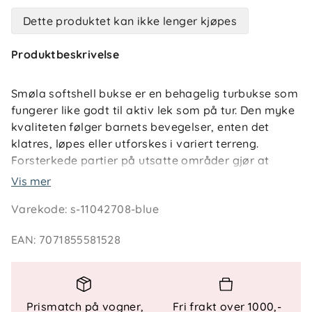
Dette produktet kan ikke lenger kjøpes
Produktbeskrivelse
Smøla softshell bukse er en behagelig turbukse som
fungerer like godt til aktiv lek som på tur. Den myke
kvaliteten følger barnets bevegelser, enten det
klatres, løpes eller utforskes i variert terreng.
Forsterkede partier på utsatte områder gjør at
buksen tåler å brukes ofte, også når leken blir litt
Vis mer
røffere.
Varekode
:
s-11042708-blue
Buksen sitter komfortabelt gjennom hele dagen
EAN
:
7071855581528
med elastikk i livet og antiskli på innsiden.
Fotåpningen kan justeres, og fotstrikkene holder
buksebeina på plass når barnet er i bevegelse. Små
detaljer som refleksinnslag og en praktisk
Prismatch på vogner,
Fri frakt over 1000,-
glidelåslomme gir trygg og funksjonell bruk i