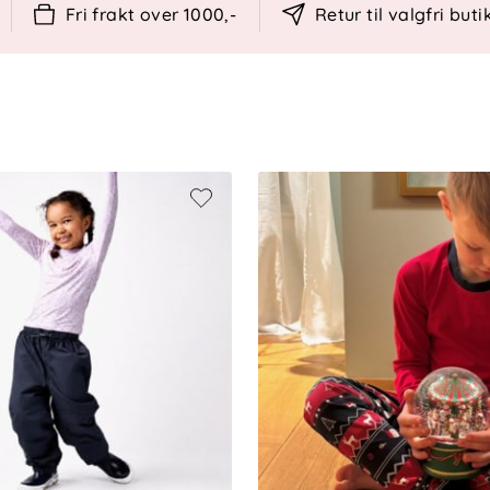
Fri frakt over 1000,-
Retur til valgfri buti
ger) / 10.000 mm
r, 4 % elastan
PFAS-fri)
kånsomt program