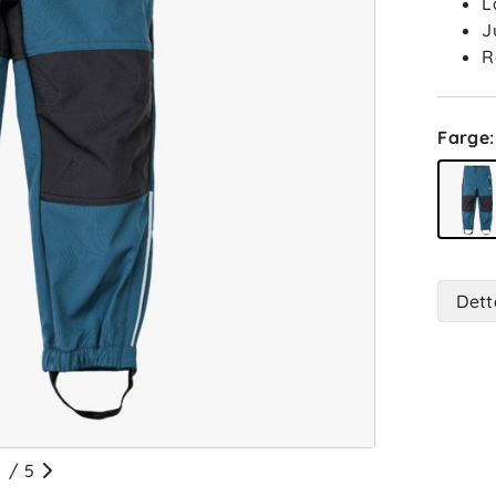
L
J
R
Farge
:
Dett
/
5