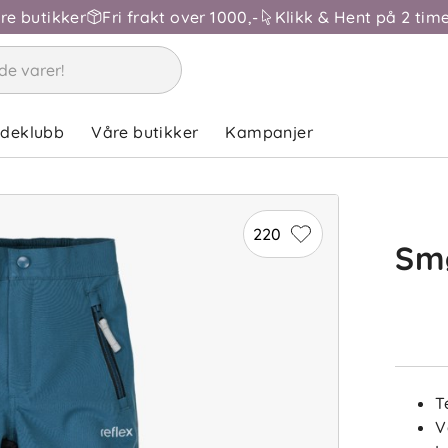
åre butikker
Fri frakt over 1000,-
Klikk & Hent på 2 time
ndeklubb
Våre butikker
Kampanjer
220
Smø
T
V