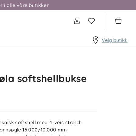
r i alle våre butikker
Velg butikk
la softshellbukse
eknisk softshell med 4-veis stretch
annsøyle 15.000/10.000 mm