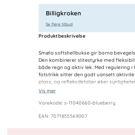
Billigkroken
Se flere tilbud
Produktbeskrivelse
Smøla softshellbukse gir barna bevegelses
Den kombinerer slitestyrke med fleksibili
både regn og aktiv lek. Med regulering i 
fotstrikk sitter den godt uansett aktivi
plass, og refleksdetaljer øker synligheten
resirkulerte materialer og er helt fri for 
Vis mer
Varekode
:
s-11040660-blueberry
Nøkkelfunksjoner
Vindtett og pustende softshell
EAN
:
7071855569007
Forsterkningspartier med høy vann
Justerbart liv og benåpning
Glidelåslommer i siden