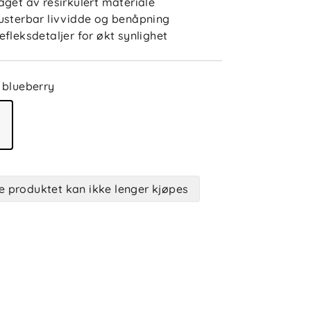
aget av resirkulert materiale
usterbar livvidde og benåpning
efleksdetaljer for økt synlighet
blueberry
e produktet kan ikke lenger kjøpes