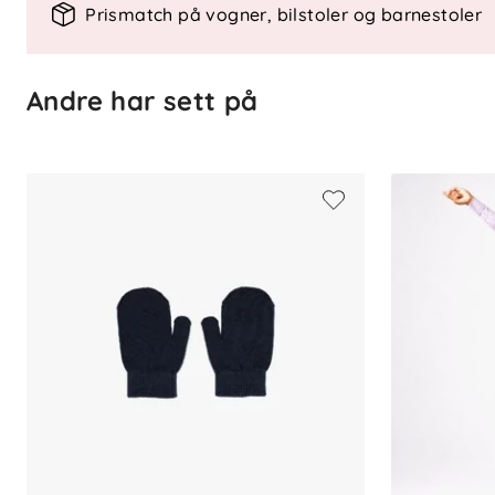
Prismatch på vogner, bilstoler og barnestoler
Utskiftbare fotstrikk
Spesifikasjoner
Andre har sett på
Vannsøyle: 15.000 mm (forsterknin
Materiale: 96 % resirkulert polyeste
Innside: 100 % resirkulert polyester
Behandling: Bionic Finish Eco Plus (
Sertifisering: Økotex 100 (klasse 2)
Vedlikehold: Maskinvask 40 °C, s