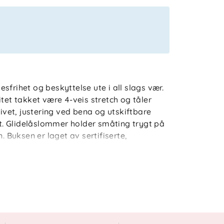
frihet og beskyttelse ute i all slags vær.
tet takket være 4-veis stretch og tåler
livet, justering ved bena og utskiftbare
tet. Glidelåslommer holder småting trygt på
. Buksen er laget av sertifiserte,
PFAS.
søyle