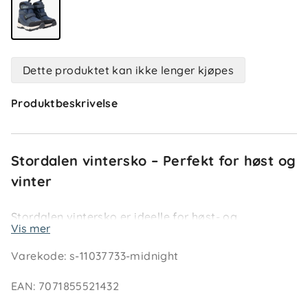
Dette produktet kan ikke lenger kjøpes
Produktbeskrivelse
Stordalen vintersko – Perfekt for høst og
vinter
Stordalen vintersko er ideelle for høst- og
Vis mer
vinterdager med sine vannavstøtende egenskaper
og utmerkede isolasjon. Den halvhøye modellen
Varekode
:
s-11037733-midnight
sitter godt på foten og gir god bevegelsesfrihet,
samtidig som yttersålen med kraftig mønster gir
EAN
:
7071855521432
optimalt grep på alle underlag.