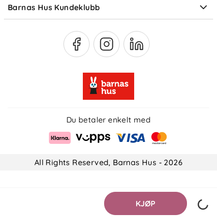
Str. 32: 213 mm
Barnas Hus Kundeklubb
Medlemsvilkår
Str. 33: 219,5 mm
Str. 34: 226 mm
Str. 35: 233 mm
Str. 36: 239,5 mm
Du betaler enkelt med
All Rights Reserved, Barnas Hus - 2026
KJØP