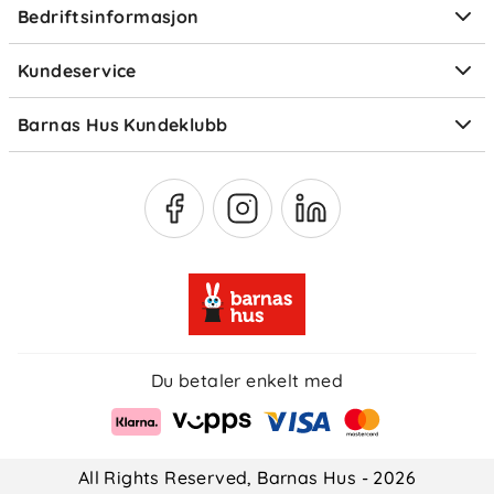
Bedriftsinformasjon
Størrelsesguider
Elektronisk avfall
Kundeservice
Om Klarna
Medlemsfordeler
Barnas Hus Kundeklubb
Medlemsvilkår
Du betaler enkelt med
All Rights Reserved, Barnas Hus - 2026