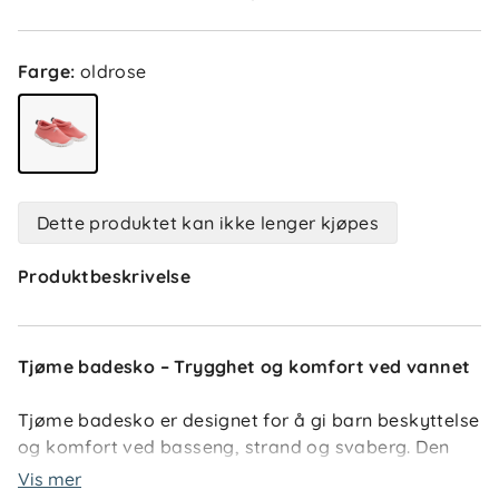
Farge
:
oldrose
Dette produktet kan ikke lenger kjøpes
Produktbeskrivelse
Tjøme badesko – Trygghet og komfort ved vannet
Tjøme badesko er designet for å gi barn beskyttelse
og komfort ved basseng, strand og svaberg. Den
robuste gummisålen beskytter føttene mot varme
Vis mer