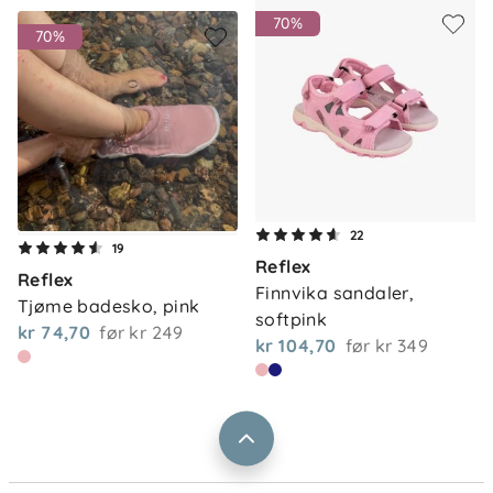
70%
70%
Om oss
22
Kontakt oss
19
Reflex
Våre butikker
Reflex
Frakt og levering
Finnvika sandaler, 
Tjøme badesko, pink
Vårt samfunnsansvar
softpink
Retur og reklamasjon
kr 74,70
før
kr 249
kr 104,70
før
kr 349
Jobbe i Barnas Hus
Salgsbetingelser
Barnas Hus bedrift
Prismatch
Kontaktpersoner
Informasjonskapsler
Personvern
Ofte stilte spørsmål