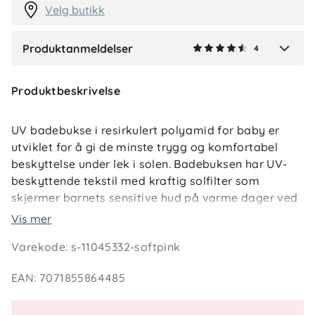
Velg butikk
Produktanmeldelser
4
Verified by Trustvoice
Produktbeskrivelse
UV badebukse i resirkulert polyamid for baby er
utviklet for å gi de minste trygg og komfortabel
beskyttelse under lek i solen. Badebuksen har UV-
beskyttende tekstil med kraftig solfilter som
skjermer barnets sensitive hud på varme dager ved
stranden, i hagen eller ved bassenget.
Vis mer
Varekode
:
s-11045332-softpink
Den myke og elastiske kvaliteten med innslag av
elastan gir ekstra fleksibilitet og god
EAN
:
7071855864485
bevegelsesfrihet. Elastikk i livet og benåpningene
sørger for en behagelig og sikker passform,