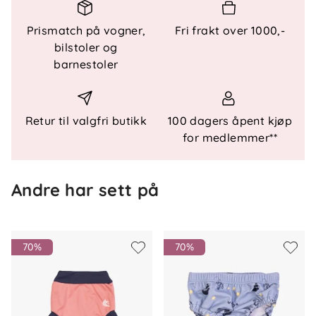
samtidig som det er god plass til bleie under. En
praktisk og funksjonell badebukse som kombinerer
Prismatch på vogner,
Fri frakt over 1000,-
komfort, bevegelse og solbeskyttelse for de aller
bilstoler og
minste.
barnestoler
Teknisk informasjon
Retur til valgfri butikk
100 dagers åpent kjøp
UV-beskyttende badebukse for baby
for medlemmer**
Kraftig solfilter i tekstilet
Elastikk i livet for optimal passform
Elastikk i benåpninger
Andre har sett på
God plass til bleie under
Myk, fleksibel og hurtigtørkende kvalitet
Størrelser: 62–68 cm (3–6 mnd) til 98–104 cm
70%
70%
(3–4 år)
Materiale