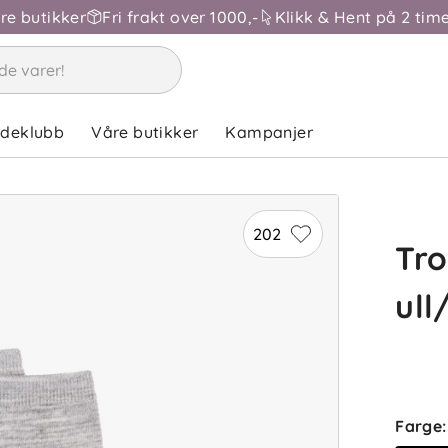
åre butikker
Fri frakt over 1000,-
Klikk & Hent på 2 time
ndeklubb
Våre butikker
Kampanjer
202
Tr
ull
Farge
: