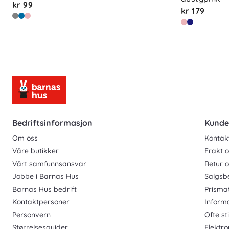
kr 99
kr 179
Bedriftsinformasjon
Kunde
Om oss
Kontak
Våre butikker
Frakt o
Vårt samfunnsansvar
Retur 
Jobbe i Barnas Hus
Salgsb
Barnas Hus bedrift
Prisma
Kontaktpersoner
Inform
Personvern
Ofte st
Størrelsesguider
Elektro