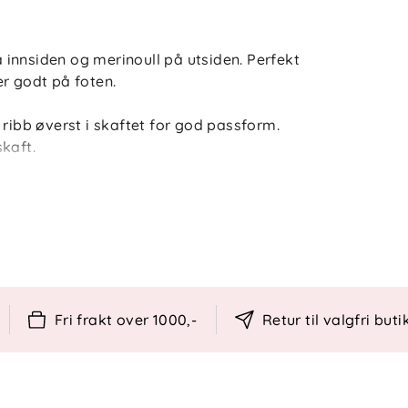
innsiden og merinoull på utsiden. Perfekt
r godt på foten.
 ribb øverst i skaftet for god passform.
kaft.
g sertifisert ihht etiske retningslinjer for
raftig og ansvarlig produksjon.
polyester, 2% spandex.
der, ullprogram.
øet så godt som mulig anbefaler vi å
n. Vask gjerne av flekker med en klut og
Fri frakt over 1000,-
Retur til valgfri buti
ig. Dette vil forlenge levetiden på plagget,
jøet for unødvendige utslipp.