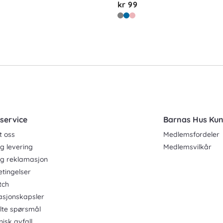
kr 99
service
Barnas Hus Ku
t oss
Medlemsfordeler
g levering
Medlemsvilkår
og reklamasjon
etingelser
tch
asjonskapsler
ilte spørsmål
nisk avfall