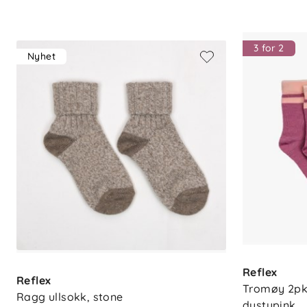
3 for 2
Nyhet
Reflex
Reflex
Tromøy 2pk 
Ragg ullsokk, stone
dustypink