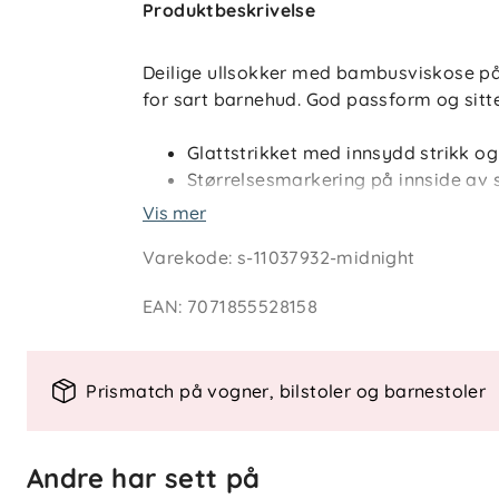
Produktbeskrivelse
Deilige ullsokker med bambusviskose på 
for sart barnehud. God passform og sitte
Glattstrikket med innsydd strikk og
Størrelsesmarkering på innside av s
All ullen vi benytter er mulesingfri o
Vis mer
god dyrevelferd samt en mer bærek
Varekode
:
s-11037932-midnight
Str. 13-15 til 34-36.
Materiale: 60% ull, 20% nylon, 18% 
EAN
:
7071855528158
Vaskeanvisning: Maskinvask 30 gra
For å ivareta både plagget og milj
minimere antall vask så mye man ka
Prismatch på vogner, bilstoler og barnestoler
heng plagget til lufting når nødvend
minimere energibruk samt skåne mil
Andre har sett på