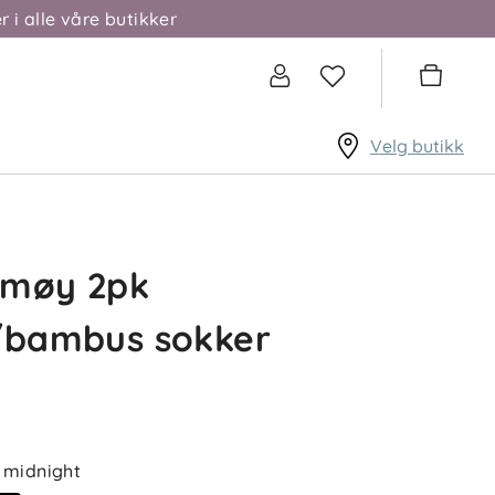
r i alle våre butikker
Velg butikk
omøy 2pk
/bambus sokker
midnight