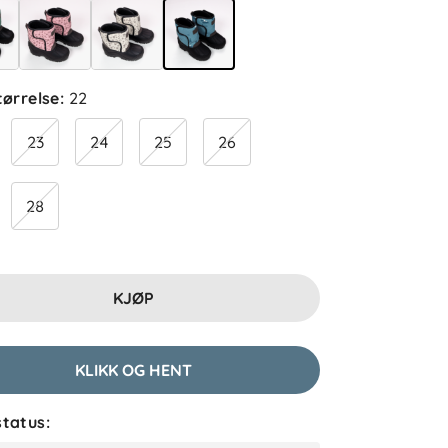
tørrelse
:
22
23
24
25
26
28
KJØP
KLIKK OG HENT
tatus: