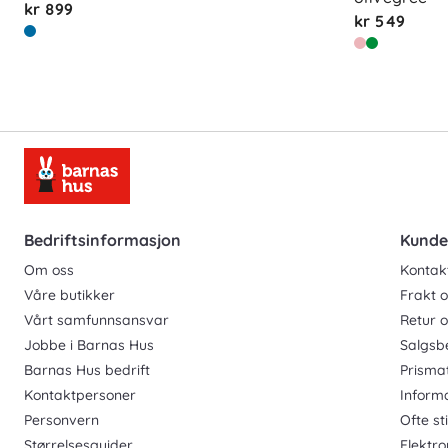
kr 899
kr 549
Bedriftsinformasjon
Kunde
Om oss
Kontak
Våre butikker
Frakt o
Vårt samfunnsansvar
Retur 
Jobbe i Barnas Hus
Salgsb
Barnas Hus bedrift
Prisma
Kontaktpersoner
Inform
Personvern
Ofte st
Størrelsesguider
Elektro