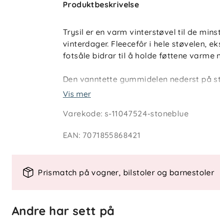
Produktbeskrivelse
Trysil er en varm vinterstøvel til de mins
vinterdager. Fleecefôr i hele støvelen, ek
fotsåle bidrar til å holde føttene varme
Den vanntette gummidelen nederst på st
yttersålen er utviklet for godt grep og s
Vis mer
å ta av og på, og gir mulighet for individ
Varekode
:
s-11047524-stoneblue
EAN
:
7071855868421
Teknisk informasjon
Ekstra isolasjon i fotsålen
Uttakbare innersåler med fleecefôr
Prismatch på vogner, bilstoler og barnestoler
Isolasjon i ankelpartiet
Fleecefôr i hele støvelen
Vanntett nedre del i TPR (termopl
Andre har sett på
Slitesterk konstruksjon med god m