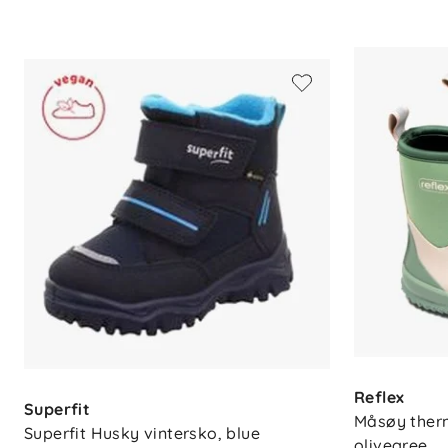
temperaturer
Yttersåle med godt grep og støtte
Justerbar borrelåslukking
Vann- og smussavvisende behandlin
Størrelser: 22–28
Materiale
Såle: TPR (thermoplastic rubber)
Ytterstoff: 100 % polyester
Membran: TPU
Innerstoff: 100 % polyester
Vedlikehold
Tørkes av med klut
Reflex
Superfit
Kan håndvaskes ved behov
Måsøy therm
Superfit Husky vintersko, blue
Etterimpregneres med PFC-fri impr
olivegree