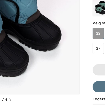
Velg s
22
27
Lagers
/
4