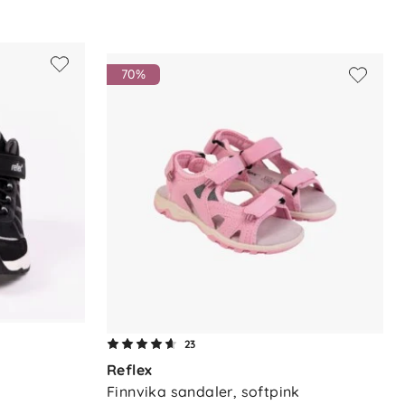
70%
23
Reflex
Finnvika sandaler, softpink