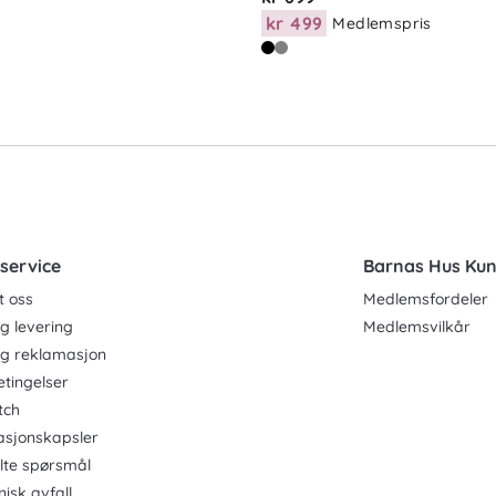
kr 499
Medlemspris
service
Barnas Hus Ku
t oss
Medlemsfordeler
g levering
Medlemsvilkår
og reklamasjon
etingelser
tch
asjonskapsler
ilte spørsmål
nisk avfall