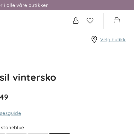
r i alle våre butikker
Velg butikk
sil vintersko
449
lsesguide
stoneblue