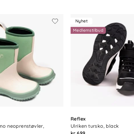
Nyhet
g med Bionic Finish Eco Plus
Medlemstilbud
Reflex
o neoprenstøvler, 
Ulriken tursko, black
egnering ved behov
kr 699