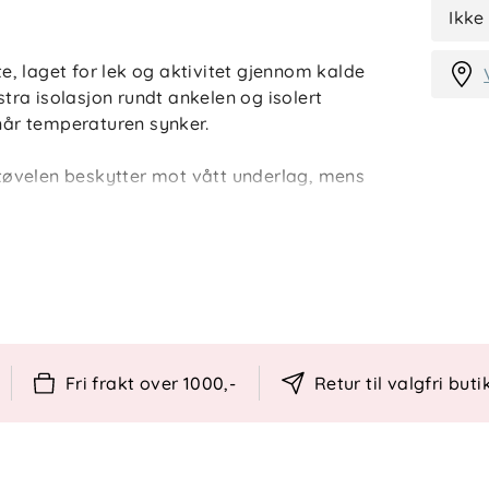
Ikke
te, laget for lek og aktivitet gjennom kalde
stra isolasjon rundt ankelen og isolert
 når temperaturen synker.
øvelen beskytter mot vått underlag, mens
tøtte. Borrelåslukkingen gjør støvelen enkel
uell tilpasning.
Fri frakt over 1000,-
Retur til valgfri buti
astisk gummi)
otstandsdyktighet mot varierende