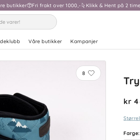
åre butikker
Fri frakt over 1000,-
Klikk & Hent på 2 time
ndeklubb
Våre butikker
Kampanjer
8
Try
kr 
Større
Farge
: