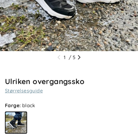
1
/
5
Ulriken overgangssko
Størrelsesguide
Farge
:
black