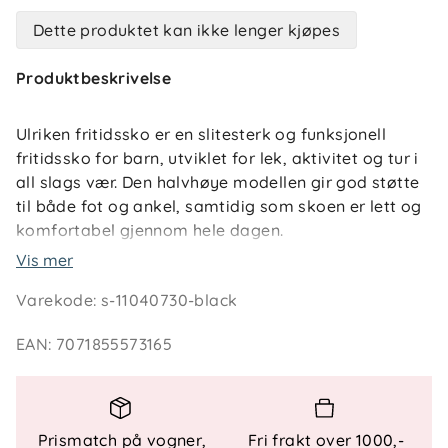
Dette produktet kan ikke lenger kjøpes
Produktbeskrivelse
Ulriken fritidssko er en slitesterk og funksjonell
fritidssko for barn, utviklet for lek, aktivitet og tur i
all slags vær. Den halvhøye modellen gir god støtte
til både fot og ankel, samtidig som skoen er lett og
komfortabel gjennom hele dagen.
Vis mer
Skoen er utstyrt med vanntett og pustende
Varekode
:
s-11040730-black
membran i hele konstruksjonen, som holder føttene
tørre og komfortable i skiftende vær. Justerbar
EAN
:
7071855573165
borrelåslukking kombinert med elastiske lisser med
strammefunksjon gjør den enkel å ta av og på, og
gir optimal passform. Forsterket tåparti øker
slitestyrken ved aktiv bruk, mens den kraftige
Prismatch på vogner,
Fri frakt over 1000,-
yttersålen i naturgummi og EVA gir godt grep, lav