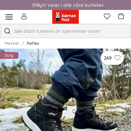
Bytt varer i alle våre butikker
Fri frakt over 1000,-
Merker
Reflex
Salg
269