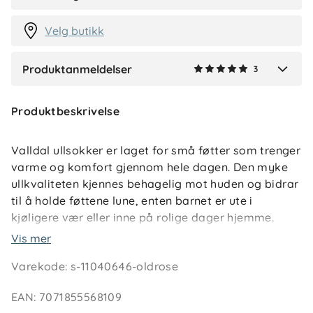
2 måneder siden
Velg butikk
Produktanmeldelser
3
Verified by Trustvoice
Produktbeskrivelse
Valldal ullsokker er laget for små føtter som trenger
varme og komfort gjennom hele dagen. Den myke
ullkvaliteten kjennes behagelig mot huden og bidrar
til å holde føttene lune, enten barnet er ute i
kjøligere vær eller inne på rolige dager hjemme.
Vis mer
Sokkene er glattstrikket og har ribb øverst i skaftet
Varekode
:
s-11040646-oldrose
med innsydd strikk som gir god passform uten å
stramme. Størrelsesmarkering på innsiden av
EAN
:
7071855568109
skaftet gjør det enkelt å holde orden, og to-