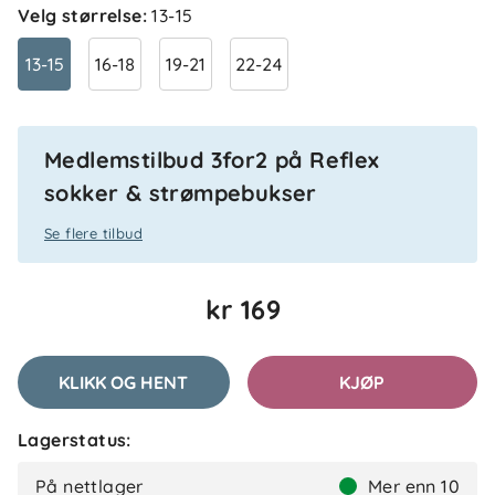
Velg størrelse
:
13-15
13-15
16-18
19-21
22-24
Anmeldelser (3)
Roo
Bekreftet kjøper
R
Medlemstilbud 3for2 på Reflex
2 måneder siden
sokker & strømpebukser
anbefales 10/10
Se flere tilbud
kr 169
Ida
Bekreftet kjøper
I
8 dager siden
KLIKK OG HENT
KJØP
Lagerstatus:
Sania
Bekreftet kjøper
S
På nettlager
Mer enn 10