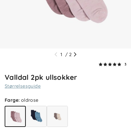
1
/
2
3
Valldal 2pk ullsokker
Størrelsesguide
5.0
5
Farge
:
oldrose
4
3
2
basert på 3 anmeldelser
1
Sorter etter
Filtrer etter