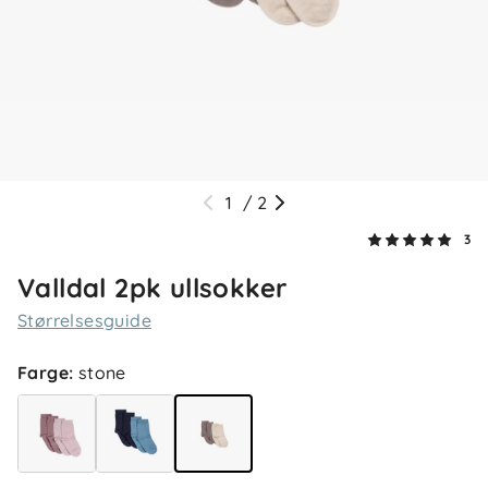
1
/
2
3
Valldal 2pk ullsokker
Størrelsesguide
5.0
5
Farge
:
stone
4
3
2
basert på 3 anmeldelser
1
Sorter etter
Filtrer etter