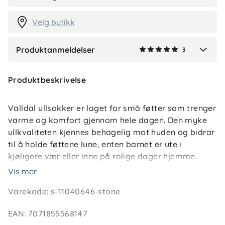
2 måneder siden
Velg butikk
Produktanmeldelser
3
Verified by Trustvoice
Produktbeskrivelse
Valldal ullsokker er laget for små føtter som trenger
varme og komfort gjennom hele dagen. Den myke
ullkvaliteten kjennes behagelig mot huden og bidrar
til å holde føttene lune, enten barnet er ute i
kjøligere vær eller inne på rolige dager hjemme.
Vis mer
Sokkene er glattstrikket og har ribb øverst i skaftet
Varekode
:
s-11040646-stone
med innsydd strikk som gir god passform uten å
stramme. Størrelsesmarkering på innsiden av
EAN
:
7071855568147
skaftet gjør det enkelt å holde orden, og to-