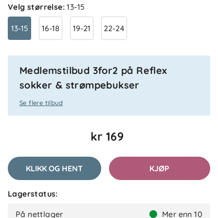
Velg størrelse
:
13-15
13-15
16-18
19-21
22-24
Anmeldelser (3)
Roo
Bekreftet kjøper
R
Medlemstilbud 3for2 på Reflex
2 måneder siden
sokker & strømpebukser
anbefales 10/10
Se flere tilbud
kr 169
Ida
Bekreftet kjøper
I
2 uker siden
KLIKK OG HENT
KJØP
Lagerstatus:
Sania
Bekreftet kjøper
S
På nettlager
Mer enn 10