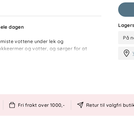
Lagers
hele dagen
På n
 miste vottene under lek og
 jakkeermer og votter, og sørger for at
le dagen.
ne trygt festet til jakken.
eermer og votter.
eserve.
Fri frakt over 1000,-
Retur til valgfri buti