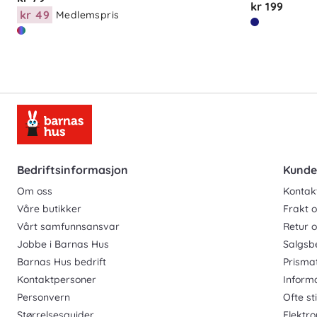
kr 199
kr 49
Medlemspris
Bedriftsinformasjon
Kunde
Om oss
Kontak
Våre butikker
Frakt o
Vårt samfunnsansvar
Retur 
Jobbe i Barnas Hus
Salgsb
Barnas Hus bedrift
Prisma
Kontaktpersoner
Inform
Personvern
Ofte st
Størrelsesguider
Elektro