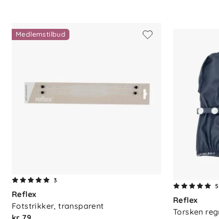
Pakkeinnhold:
2 stk votteklyper
Medlemstilbud
3
5
Reflex
Reflex
Fotstrikker, transparent
Torsken reg
kr 79