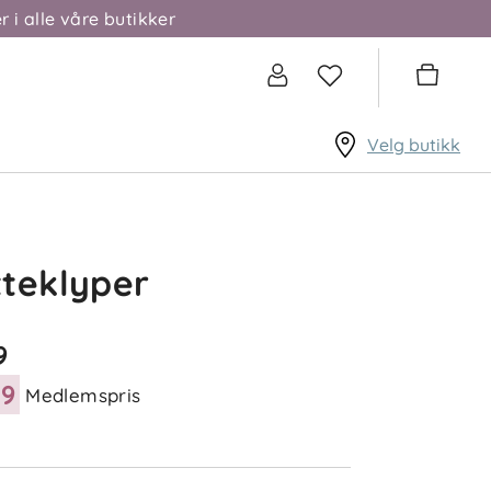
r i alle våre butikker
Velg butikk
teklyper
9
49
Medlemspris