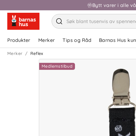
Bytt varer i alle v
Produkter
Merker
Tips og Råd
Barnas Hus ku
Merker
Reflex
Medlemstilbud