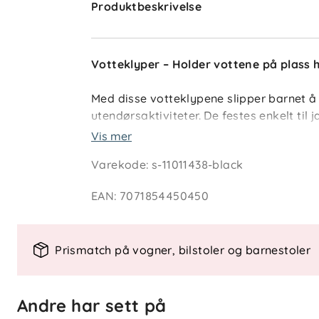
Produktbeskrivelse
Votteklyper – Holder vottene på plass 
Med disse votteklypene slipper barnet å
utendørsaktiviteter. De festes enkelt til
vottene holder seg på plass gjennom he
Vis mer
Varekode
:
s-11011438-black
Hvorfor velge votteklyper?
EAN
:
7071854450450
Hindrer tapte votter
– Holder votte
Enkel i bruk
– Klipses raskt på jakk
Praktisk 2-pakning
– Ha ett par i r
Prismatch på vogner, bilstoler og barnestoler
Funksjonelle detaljer
Andre har sett på
Størrelse:
One size