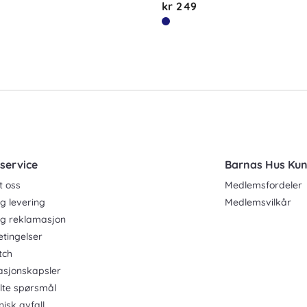
kr 249
service
Barnas Hus Ku
t oss
Medlemsfordeler
g levering
Medlemsvilkår
og reklamasjon
etingelser
tch
asjonskapsler
ilte spørsmål
nisk avfall