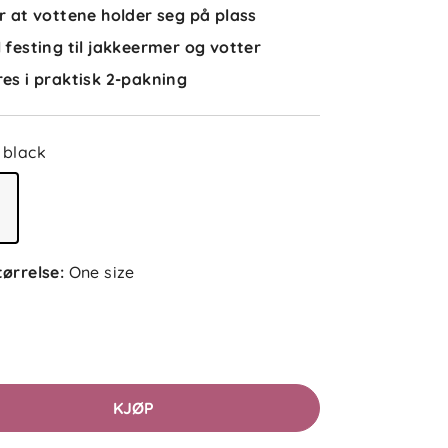
er at vottene holder seg på plass
l festing til jakkeermer og votter
res i praktisk 2-pakning
black
tørrelse
:
One size
KJØP