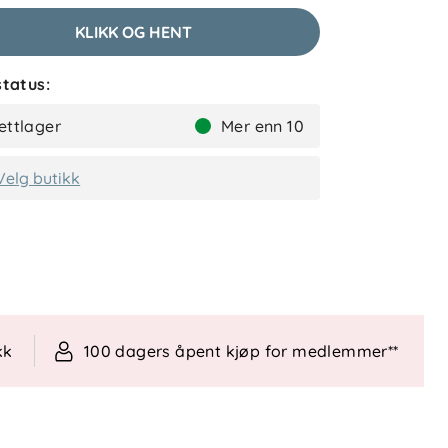
KLIKK OG HENT
tatus:
ettlager
Mer enn 10
Velg butikk
kk
100 dagers åpent kjøp for medlemmer**