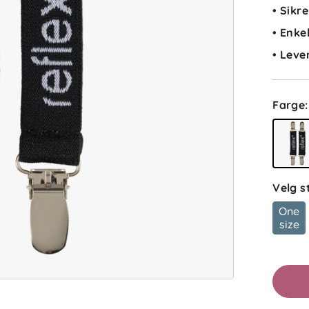
• Sikr
• Enke
• Leve
Farge
:
Velg s
One
size