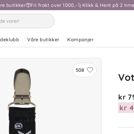
åre butikker
Fri frakt over 1000,-
Klikk & Hent på 2 time
ndeklubb
Våre butikker
Kampanjer
508
Vot
kr 7
kr 