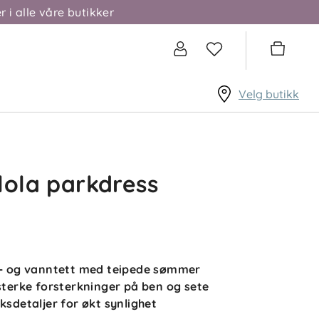
r i alle våre butikker
Velg butikk
lola parkdress
d- og vanntett med teipede sømmer
esterke forsterkninger på ben og sete
eksdetaljer for økt synlighet