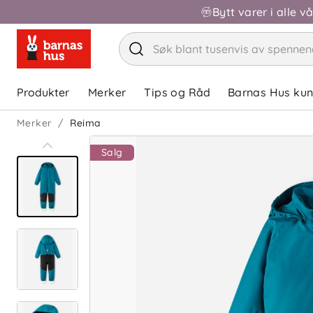
Bytt varer i alle v
Produkter
Merker
Tips og Råd
Barnas Hus ku
Merker
Reima
Salg