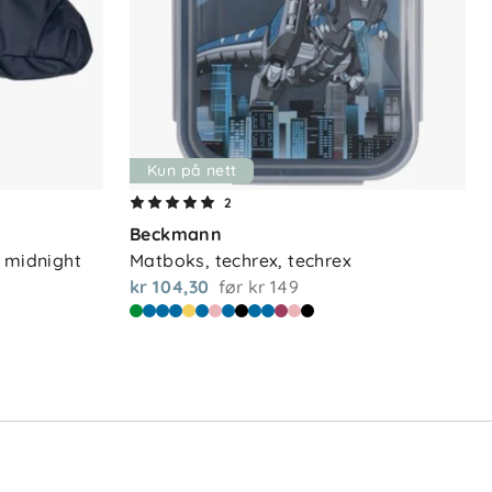
Kun på nett
2
Beckmann
, midnight
Matboks, techrex, techrex
kr 104,30
før
kr 149