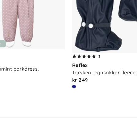
t
3
Reflex
Lamint parkdress, 
Torsken regnsokker fleece
kr 249