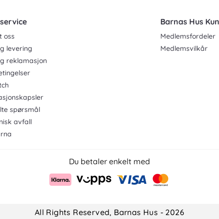
service
Barnas Hus Ku
t oss
Medlemsfordeler
g levering
Medlemsvilkår
og reklamasjon
etingelser
tch
asjonskapsler
ilte spørsmål
nisk avfall
rna
Du betaler enkelt med
All Rights Reserved, Barnas Hus - 2026