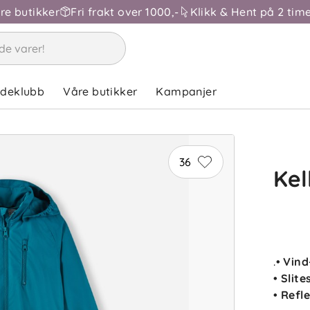
åre butikker
Fri frakt over 1000,-
Klikk & Hent på 2 time
ndeklubb
Våre butikker
Kampanjer
36
Kel
.
• Vin
• Slit
• Refl