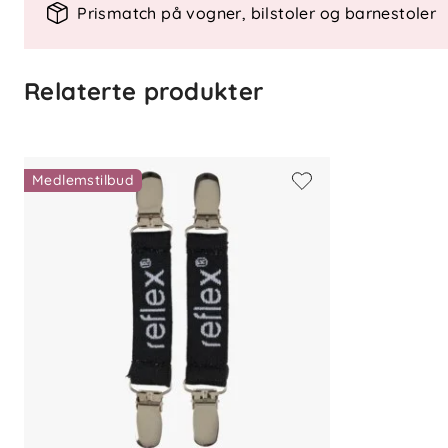
Fullstendig vanntett
– Vannsøyle 
Prismatch på vogner, bilstoler og barnestoler
God pusteevne
– Pustende material
Slitesterke forsterkninger
– Beskyt
Avtakbar hette
– Økt sikkerhet ved 
Relaterte produkter
Elastiske mansjetter og linning
– G
Refleksdetaljer
– Øker synligheten 
Medlemstilbud
Funksjonelle Detaljer:
Materiale
: Resirkulert polyester m
Fôr
: Nettingfôr med mykt polyester
Lommer
: To glidelåslommer
Fotstropper
: Avtakbare og justerb