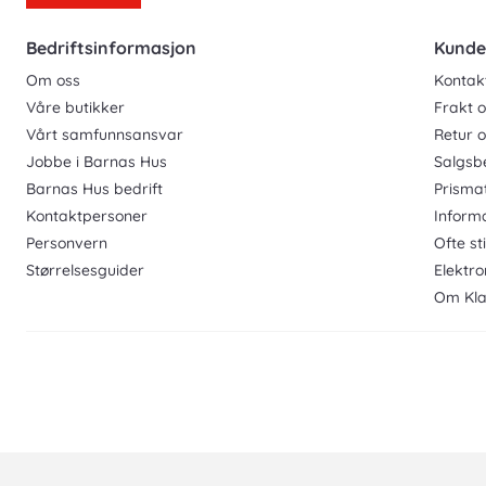
Bedriftsinformasjon
Kunde
Om oss
Kontak
Våre butikker
Frakt o
Vårt samfunnsansvar
Retur 
Jobbe i Barnas Hus
Salgsb
Barnas Hus bedrift
Prisma
Kontaktpersoner
Inform
Personvern
Ofte st
Størrelsesguider
Elektro
Om Kla