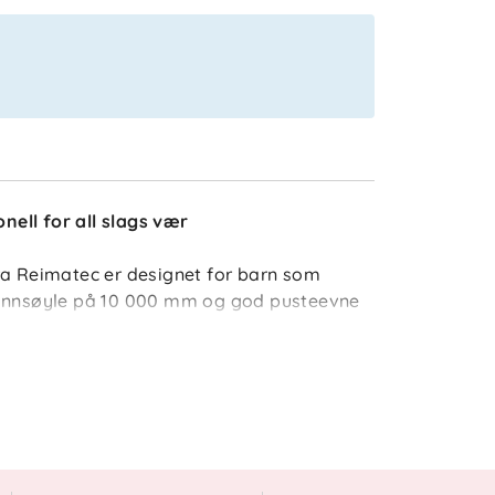
onell for all slags vær
ra Reimatec er designet for barn som
vannsøyle på 10 000 mm og god pusteevne
telse og komfort. Teipede sømmer sørger
terkede partier på ben og sete øker