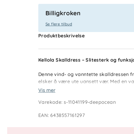
Billigkroken
Se flere tilbud
Produktbeskrivelse
Kellola Skalldress – Slitesterk og funksj
Denne vind- og vanntette skalldressen f
elsker å være ute uansett vær. Med en 
på 7 000 g/m²/24h, gir den både beskyt
Vis mer
for at barnet holder seg tørt, mens fors
Varekode
:
s-11041199-deepocean
slitestyrken.
EAN
:
6438557161297
Hvorfor velge Kellola Skalldress: