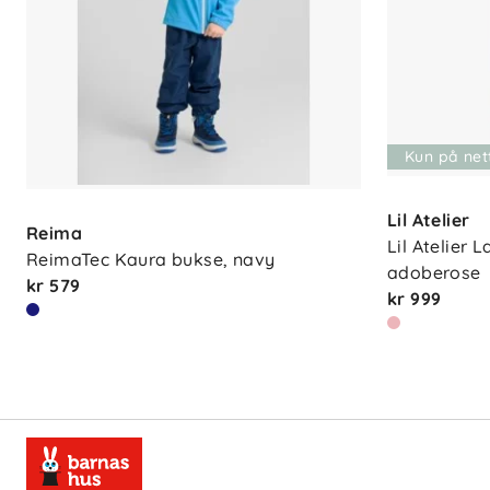
Kun på net
Lil Atelier
Reima
Lil Atelier 
ReimaTec Kaura bukse, navy
adoberose
kr 579
kr 999