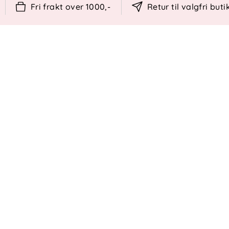
på 10 000 mm med teipede sømmer.
Fri frakt over 1000,-
Retur til valgfri buti
e (7 000 g/m²/24h) for økt komfort.
ter utsatte områder mot slitasje.
lek.
ir en god og komfortabel passform.
i mørket.
ed polyuretan-laminat
fôr i armer og bein
are