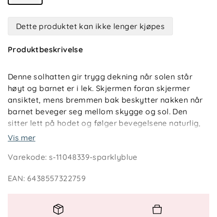
Dette produktet kan ikke lenger kjøpes
Produktbeskrivelse
Denne solhatten gir trygg dekning når solen står
høyt og barnet er i lek. Skjermen foran skjermer
ansiktet, mens bremmen bak beskytter nakken når
barnet beveger seg mellom skygge og sol. Den
sitter lett på hodet og følger bevegelsene naturlig,
enten det er sandslottbygging, plasking i
Vis mer
vannkanten eller lek i hagen.
Varekode
:
s-11048339-sparklyblue
Materialet er mykt, elastisk og uten fôr, noe som
EAN
:
6438557322759
gjør hatten behagelig også på varme dager. Stoffet
slipper gjennom luft og tørker raskt, slik at barnet
kan være ute lenge uten at det føles klamt.