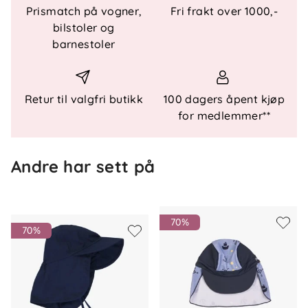
Prismatch på vogner,
Fri frakt over 1000,-
Teknisk informasjon
bilstoler og
barnestoler
UPF 50+ solbeskyttelse
Skjerm foran og brem bak som dekker nakken
Lett, elastisk og pustende materiale
Hurtigtørkende egenskaper
Retur til valgfri butikk
100 dagers åpent kjøp
for medlemmer**
Materiale
Andre har sett på
80 % resirkulert polyamid
20 % elastan
Vedlikehold
70%
70%
Hatten kan vaskes i maskin på 30 grader. La den
lufttørke for å bevare passform og solbeskyttelse.