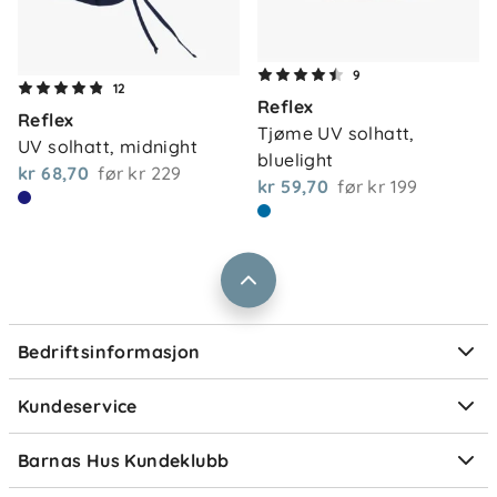
Om oss
9
Kontakt oss
12
Reflex
Våre butikker
Reflex
Frakt og levering
Tjøme UV solhatt, 
UV solhatt, midnight
Vårt samfunnsansvar
bluelight
Retur og reklamasjon
kr 68,70
før
kr 229
kr 59,70
før
kr 199
Jobbe i Barnas Hus
Salgsbetingelser
Barnas Hus bedrift
Prismatch
Kontaktpersoner
Informasjonskapsler
Personvern
Ofte stilte spørsmål
Bedriftsinformasjon
Størrelsesguider
Elektronisk avfall
Kundeservice
Om Klarna
Medlemsfordeler
Barnas Hus Kundeklubb
Medlemsvilkår