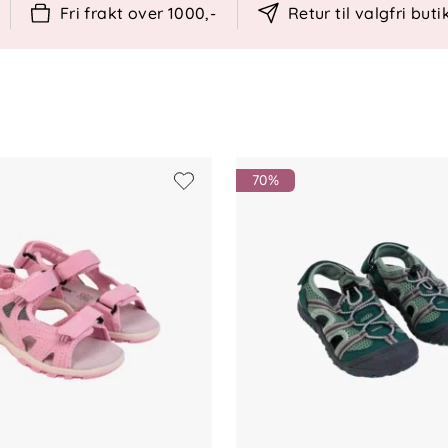
Fri frakt over 1000,-
Retur til valgfri buti
ng
70%
i vann. La dem lufttørke, og unngå direkte
t.