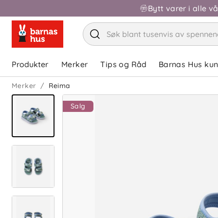
Bytt varer i alle v
Produkter
Merker
Tips og Råd
Barnas Hus ku
Merker
Reima
Salg