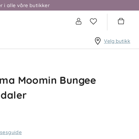
r i alle våre butikker
Velg butikk
ima Moomin Bungee
daler
lsesguide