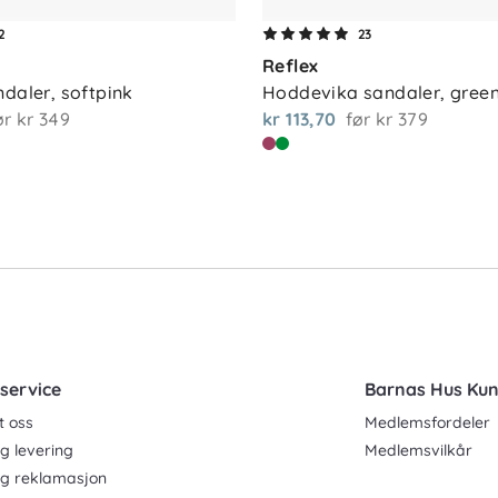
2
23
Reflex
ndaler, softpink
Hoddevika sandaler, gree
ør
kr 349
kr 113,70
før
kr 379
service
Barnas Hus Ku
t oss
Medlemsfordeler
g levering
Medlemsvilkår
og reklamasjon