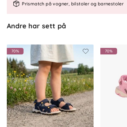
Prismatch på vogner, bilstoler og barnestoler
Tåler vann og tørker raskt
Mykt elastanfôr mot huden
Enkel borrelås for av- og påkledni
Andre har sett på
Lett og fleksibel passform
Egnet for strand og sommerlek
70%
70%
Materiale
Overdel: syntetisk materiale
Fôr: elastan
Vedlikehold
Skyll eller tørk av sandalene etter bruk 
varme for å bevare passform og komfor