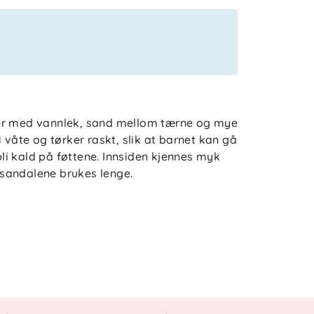
ger med vannlek, sand mellom tærne og mye
 våte og tørker raskt, slik at barnet kan gå
 bli kald på føttene. Innsiden kjennes myk
sandalene brukes lenge.
fotens bevegelser i lek, og borrelåsen gjør
hender som vil klare selv. Sandaler vann
tendørsaktiviteter, enten dagen tilbringes