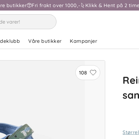
åre butikker
Fri frakt over 1000,-
Klikk & Hent på 2 time
ndeklubb
Våre butikker
Kampanjer
108
Re
san
Større