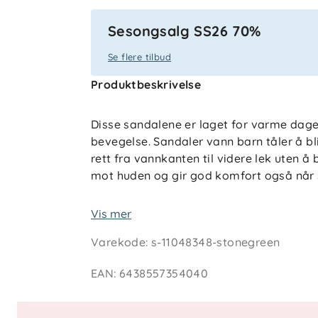
Sesongsalg SS26 70%
Se flere tilbud
Produktbeskrivelse
Disse sandalene er laget for varme da
bevegelse. Sandaler vann barn tåler å bli
rett fra vannkanten til videre lek uten å
mot huden og gir god komfort også når 
Den lette og fleksible passformen følger 
Vis mer
dem enkle å ta av og på – også for små 
Varekode
:
s-11048348-stonegreen
barn er et praktisk valg til sommerens u
ved stranden, på brygga eller i hagen.
EAN
:
6438557354040
Teknisk informasjon