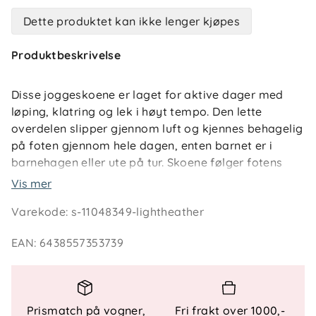
Dette produktet kan ikke lenger kjøpes
Produktbeskrivelse
Disse joggeskoene er laget for aktive dager med
løping, klatring og lek i høyt tempo. Den lette
overdelen slipper gjennom luft og kjennes behagelig
på foten gjennom hele dagen, enten barnet er i
barnehagen eller ute på tur. Skoene følger fotens
bevegelser naturlig og gir god støtte når barnet er i
Vis mer
bevegelse på variert underlag.
Varekode
:
s-11048349-lightheather
Borrelås kombinert med elastiske lisser gjør skoene
EAN
:
6438557353739
enkle å ta av og på, også for barn som vil klare selv.
Et komfortabelt og trygt valg til hverdagsbruk,
laget uten bruk av uønskede kjemikalier.
Prismatch på vogner,
Fri frakt over 1000,-
Teknisk informasjon