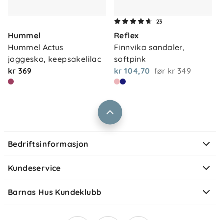
Om oss
23
Kontakt oss
Hummel
Reflex
Våre butikker
Frakt og levering
Hummel Actus 
Finnvika sandaler, 
Vårt samfunnsansvar
joggesko, keepsakelilac
softpink
Retur og reklamasjon
kr 369
kr 104,70
før
kr 349
Jobbe i Barnas Hus
Salgsbetingelser
Barnas Hus bedrift
Prismatch
Kontaktpersoner
Informasjonskapsler
Personvern
Ofte stilte spørsmål
Bedriftsinformasjon
Størrelsesguider
Elektronisk avfall
Kundeservice
Om Klarna
Medlemsfordeler
Barnas Hus Kundeklubb
Medlemsvilkår