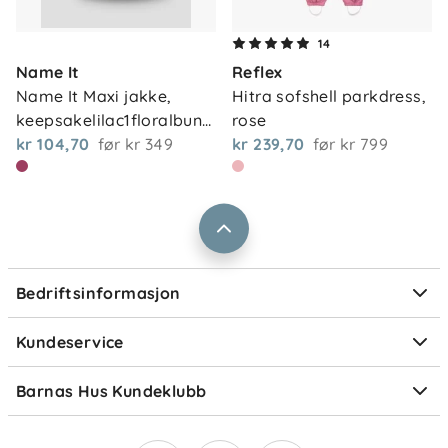
Maskinvask etter vaskeanvisning på plagget.
Om oss
Effekten mot insekter holder seg gjennom mange
14
Kontakt oss
vask. Unngå skyllemiddel for å bevare materialets
Name It
Reflex
Våre butikker
Frakt og levering
egenskaper.
Name It Maxi jakke, 
Hitra sofshell parkdress, 
Vårt samfunnsansvar
keepsakelilac1floralbun…
rose
Retur og reklamasjon
kr 104,70
før
kr 349
kr 239,70
før
kr 799
Jobbe i Barnas Hus
Salgsbetingelser
Barnas Hus bedrift
Prismatch
Kontaktpersoner
Informasjonskapsler
Personvern
Ofte stilte spørsmål
Bedriftsinformasjon
Størrelsesguider
Elektronisk avfall
Kundeservice
Om Klarna
Medlemsfordeler
Barnas Hus Kundeklubb
Medlemsvilkår