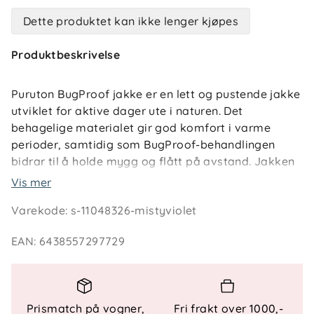
Dette produktet kan ikke lenger kjøpes
Produktbeskrivelse
Puruton BugProof jakke er en lett og pustende jakke
utviklet for aktive dager ute i naturen. Det
behagelige materialet gir god komfort i varme
perioder, samtidig som BugProof-behandlingen
bidrar til å holde mygg og flått på avstand. Jakken
passer godt til lek i skog og hage, på tur eller andre
Vis mer
sommeraktiviteter der barnet er mye i bevegelse.
Varekode
:
s-11048326-mistyviolet
Den avtakbare hetten løsner lett for trygg lek, og to
EAN
:
6438557297729
glidelåslommer foran gir plass til små skatter som
samles underveis. Refleksdetaljer sørger for økt
synlighet når lyset er lavere. Jakke BugProof barn er
et funksjonelt valg for sommerdager med høy
Prismatch på vogner,
Fri frakt over 1000,-
aktivitet og mye utetid.