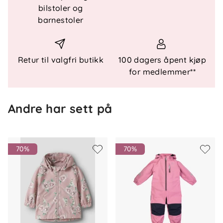
bilstoler og
barnestoler
Teknisk informasjon
Insektavvisende BugProof-effekt
Retur til valgfri butikk
100 dagers åpent kjøp
Lett og pustende materiale
for medlemmer**
Avtakbar hette for trygg lek
To glidelåslommer foran
Refleksdetaljer for bedre synlighet
Andre har sett på
Egnet for vår og sommer
70%
70%
Materiale
100 % polyester
Vedlikehold